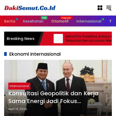
L
a
n
g
Berita
Kesehatan
Otomotif
Internasional
Tek
s
u
n
Israel Sepakati
Aktivis Pro-Palestina di Italia Sia
Breaking News
g
n Gencatan Senjata
Pelayaran Kemanusiaan Menuju
a Minggu
k
e
Ekonomi Internasional
k
o
n
t
e
n
Internasional
Konsultasi Geopolitik dan Kerja
Sama Energi Jadi Fokus
Kunjungan Prabowo ke Rusia
April 14, 2026
Admin 001