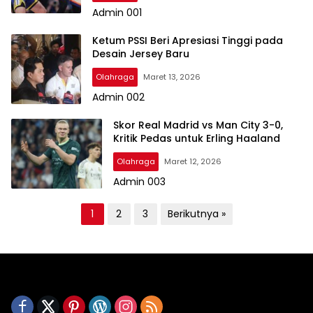
Admin 001
Ketum PSSI Beri Apresiasi Tinggi pada
Desain Jersey Baru
Olahraga
Maret 13, 2026
Admin 002
Skor Real Madrid vs Man City 3-0,
Kritik Pedas untuk Erling Haaland
Olahraga
Maret 12, 2026
Admin 003
P
1
2
3
Berikutnya »
a
g
i
n