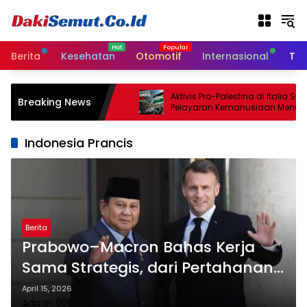
L
a
n
g
Berita
Kesehatan
Otomotif
Internasional
Tek
s
u
n
srael Sepakati
Aktivis Pro-Palestina di Italia Siapk
Breaking News
g
 Gencatan Senjata
Pelayaran Kemanusiaan Menuju 
 Minggu
k
e
Indonesia Prancis
k
o
n
t
e
n
Berita
Prabowo–Macron Bahas Kerja
Sama Strategis, dari Pertahanan
hingga Energi Hijau
April 15, 2026
Admin 001