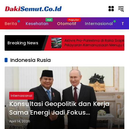
L
a
n
g
Berita
Kesehatan
Otomotif
Internasional
Tek
s
u
n
l Sepakati
Aktivis Pro-Palestina di Italia Siapkan
Breaking News
g
ncatan Senjata
Pelayaran Kemanusiaan Menuju Gaza
ggu
k
e
Indonesia Rusia
k
o
n
t
e
n
Internasional
Konsultasi Geopolitik dan Kerja
Sama Energi Jadi Fokus
Kunjungan Prabowo ke Rusia
April 14, 2026
Admin 001