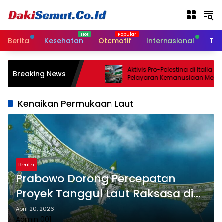
L
a
n
g
Berita
Kesehatan
Otomotif
Internasional
Tek
s
u
n
 Israel Sepakati
Aktivis Pro-Palestina di Italia Sia
Breaking News
g
an Gencatan Senjata
Pelayaran Kemanusiaan Menuju
a Minggu
k
e
Kenaikan Permukaan Laut
k
o
n
t
e
n
Berita
Prabowo Dorong Percepatan
Proyek Tanggul Laut Raksasa di
Pantura
April 20, 2026
Admin 001