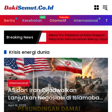
L
a
n
g
Berita
Kesehatan
Otomotif
Internasional
Tek
s
u
n
akati
Aktivis Pro-Palestina di Italia Siapkan
Breaking News
g
n Senjata
Pelayaran Kemanusiaan Menuju Gaza
k
e
Krisis energi dunia
k
o
n
t
e
n
Internasional
AS dan Iran Dijadwalkan
Lanjutkan Negosiasi di Islamabad
Akhir Pekan Ini
April 15, 2026
Admin 001