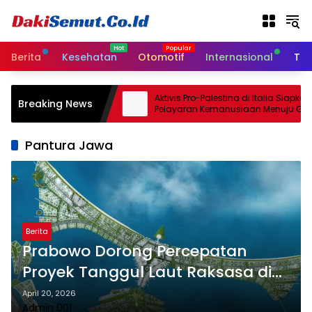
L
a
n
g
Berita
Kesehatan
Otomotif
Internasional
Tek
s
u
n
l Sepakati
Aktivis Pro-Palestina di Italia Siapkan
Breaking News
g
ncatan Senjata
Pelayaran Kemanusiaan Menuju Gaza
ggu
k
e
Pantura Jawa
k
o
n
t
e
n
Berita
Prabowo Dorong Percepatan
Proyek Tanggul Laut Raksasa di
Pantura
April 20, 2026
Admin 001