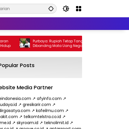
n
Purbaya: Rupiah Tetap Tangguh
Wamen 
up
Dibanding Mata Uang Negara Lain
Minyak
hingg
Popular Posts
bsite Media Partner
eindonesia.com
↗
afyinfo.com
↗
budaya.id
↗
gresikarir.com
↗
irgasatya.com
↗
kafeilmu.com
↗
akit.com
↗
telkomtelstra.co.id
↗
ame.id
↗
skyroam.id
↗
teknolimit.id
↗
s.co.id
↗
groove.co.id
↗
antarsport.com