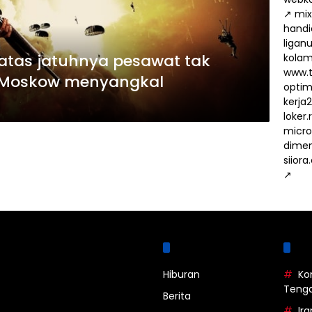
↗
mix
handi
ligan
atas jatuhnya pesawat tak
kola
www.t
, Moskow menyangkal
optima
kerja
loker
micro
dimen
siiora
↗
Kategori
La
Hiburan
Ko
Teng
Berita
Ira