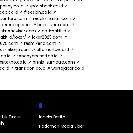
parlay.co.id
↗
sportsbook.co.id
↗
cap.co.id
↗
freespin.co.id
↗
usantara.com
↗
redaksiharian.com
↗
mberenang.com
↗
bukasuara.com
↗
eknoadvisor.com
↗
optimakit.id
↗
kit.id/loker/
↗
loker2025.com
↗
2025.com
↗
resmikerja.com
↗
.resmikerja.com
↗
alfamart.web.id
↗
.co.id
↗
sanghyangseri.co.id
↗
sitekno.co.id
↗
bisnis-sumatra.com
↗
.co.id
↗
transicon.co.id
↗
wartajabar.co.id
bel
Halaman
nflik Timur
Indeks Berita
ah
Pedoman Media Siber
n