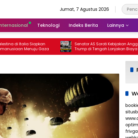
Jumat, 7 Agustus 2026
Internasional
Teknologi
Indeks Berita
Lainnya
ina di Italia Siapkan
Senator AS Soroti Kebijakan Anggara
nusiaan Menuju Gaza
Trump di Tengah Lonjakan Biaya Hid
We
booki
situs
www.d
optim
frivg
webko