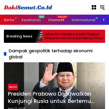
L
a
n
g
Berita
Kesehatan
Otomotif
Internasional
Tek
s
u
n
kati
Aktivis Pro-Palestina di Italia Siapkan
Breaking News
g
 Senjata
Pelayaran Kemanusiaan Menuju Gaza
k
e
Dampak geopolitik terhadap ekonomi
k
global
o
n
t
e
n
Berita
Presiden Prabowo Dijadwalkan
Kunjungi Rusia untuk Bertemu
Putin
April 12, 2026