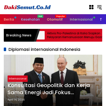
L
a
n
g
Berita
Kesehatan
Otomotif
Internasional
Tek
s
u
n
epakati
Aktivis Pro-Palestina di Italia Siapkan
Breaking News
g
an Senjata
Pelayaran Kemanusiaan Menuju Gaza
k
e
Diplomasi internasional Indonesia
k
o
n
t
e
n
Internasional
Konsultasi Geopolitik dan Kerja
Sama Energi Jadi Fokus
Kunjungan Prabowo ke Rusia
April 14, 2026
Admin 001