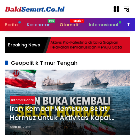
L
a
n
g
Berita
Kesehatan
Otomotif
Internasional
Tek
s
u
n
i
Aktivis Pro-Palestina di Italia Siapkan
Breaking News
g
enjata
Pelayaran Kemanusiaan Menuju Gaza
k
e
Geopolitik Timur Tengah
k
o
n
t
e
n
Internasional
Iran Kembali Membuka Selat
Hormuz untuk Aktivitas Kapal
Komersial
April 18, 2026
Admin 001