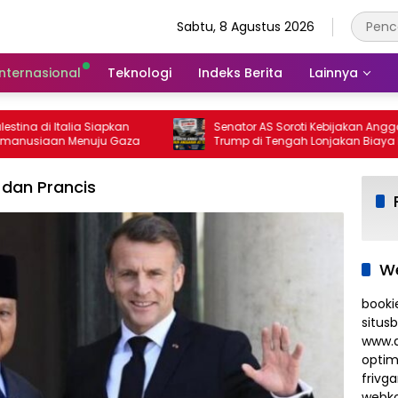
Sabtu, 8 Agustus 2026
Internasional
Teknologi
Indeks Berita
Lainnya
ina di Italia Siapkan
Senator AS Soroti Kebijakan Anggaran
usiaan Menuju Gaza
Trump di Tengah Lonjakan Biaya Hidu
 dan Prancis
We
booki
situs
www.d
optim
frivg
webko