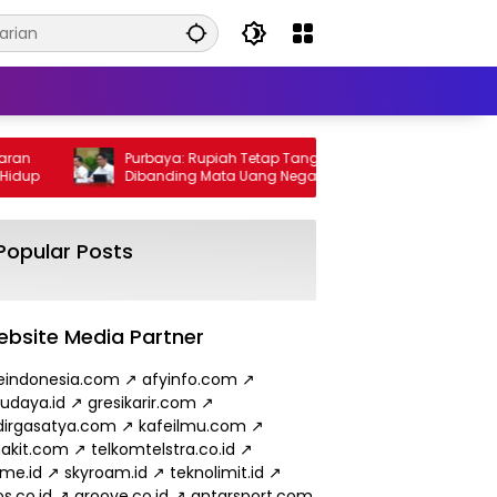
Purbaya: Rupiah Tetap Tangguh
Wamen 
p
Dibanding Mata Uang Negara Lain
Minyak
hingga
Popular Posts
bsite Media Partner
eindonesia.com
↗
afyinfo.com
↗
budaya.id
↗
gresikarir.com
↗
irgasatya.com
↗
kafeilmu.com
↗
akit.com
↗
telkomtelstra.co.id
↗
ame.id
↗
skyroam.id
↗
teknolimit.id
↗
s.co.id
↗
groove.co.id
↗
antarsport.com