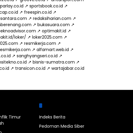
parlay.co.id
↗
sportsbook.co.id
↗
cap.co.id
↗
freespin.co.id
↗
usantara.com
↗
redaksiharian.com
↗
mberenang.com
↗
bukasuara.com
↗
eknoadvisor.com
↗
optimakit.id
↗
kit.id/loker/
↗
loker2025.com
↗
2025.com
↗
resmikerja.com
↗
.resmikerja.com
↗
alfamart.web.id
↗
.co.id
↗
sanghyangseri.co.id
↗
sitekno.co.id
↗
bisnis-sumatra.com
↗
.co.id
↗
transicon.co.id
↗
wartajabar.co.id
bel
Halaman
nflik Timur
Indeks Berita
ah
Pedoman Media Siber
n