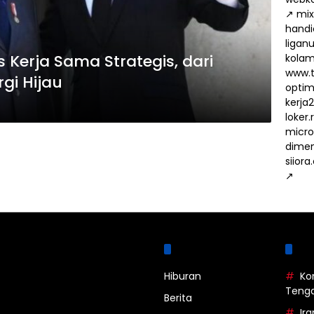
↗
mix
handi
ligan
erja Sama Strategis, dari
kola
www.t
gi Hijau
optima
kerja
loker
micro
dimen
siiora
↗
Kategori
La
Hiburan
Ko
Teng
Berita
Ira