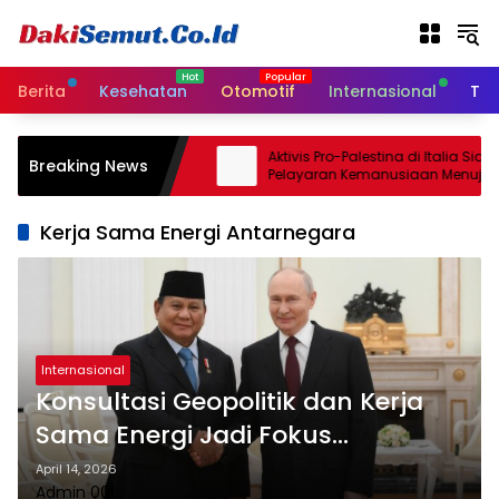
L
a
n
g
Berita
Kesehatan
Otomotif
Internasional
Tek
s
u
n
rael Sepakati
Aktivis Pro-Palestina di Italia Siapka
Breaking News
g
Gencatan Senjata
Pelayaran Kemanusiaan Menuju G
Minggu
k
e
Kerja Sama Energi Antarnegara
k
o
n
t
e
n
Internasional
Konsultasi Geopolitik dan Kerja
Sama Energi Jadi Fokus
Kunjungan Prabowo ke Rusia
April 14, 2026
Admin 001