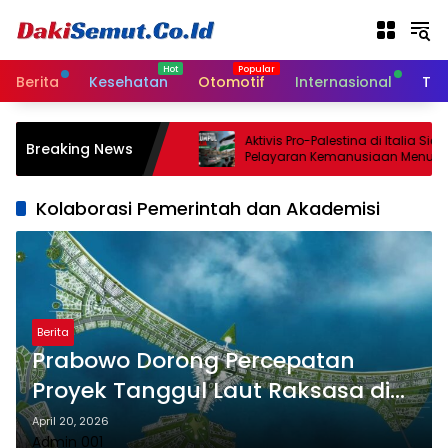
L
a
n
g
Berita
Kesehatan
Otomotif
Internasional
Tek
s
u
n
srael Sepakati
Aktivis Pro-Palestina di Italia Siapk
Breaking News
g
 Gencatan Senjata
Pelayaran Kemanusiaan Menuju G
Minggu
k
e
Kolaborasi Pemerintah dan Akademisi
k
o
n
t
e
n
Berita
Prabowo Dorong Percepatan
Proyek Tanggul Laut Raksasa di
Pantura
April 20, 2026
Admin 001