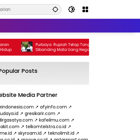
Purbaya: Rupiah Tetap Tangguh
Wamen 
p
Dibanding Mata Uang Negara Lain
Minyak 
hingga
Popular Posts
bsite Media Partner
eindonesia.com
↗
afyinfo.com
↗
budaya.id
↗
gresikarir.com
↗
irgasatya.com
↗
kafeilmu.com
↗
akit.com
↗
telkomtelstra.co.id
↗
ame.id
↗
skyroam.id
↗
teknolimit.id
↗
s.co.id
↗
groove.co.id
↗
antarsport.com