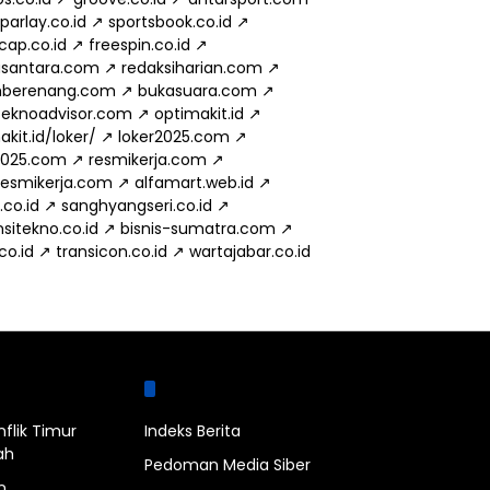
parlay.co.id
↗
sportsbook.co.id
↗
cap.co.id
↗
freespin.co.id
↗
usantara.com
↗
redaksiharian.com
↗
mberenang.com
↗
bukasuara.com
↗
eknoadvisor.com
↗
optimakit.id
↗
kit.id/loker/
↗
loker2025.com
↗
2025.com
↗
resmikerja.com
↗
.resmikerja.com
↗
alfamart.web.id
↗
.co.id
↗
sanghyangseri.co.id
↗
sitekno.co.id
↗
bisnis-sumatra.com
↗
.co.id
↗
transicon.co.id
↗
wartajabar.co.id
bel
Halaman
nflik Timur
Indeks Berita
ah
Pedoman Media Siber
n