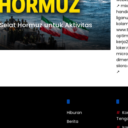
↗
mix
handi
ligan
elat Hormuz untuk Aktivitas
kola
www.t
optima
kerja
loker
micro
dimen
siiora
↗
Kategori
La
Hiburan
Ko
Teng
Berita
Ira