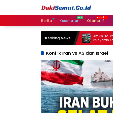
Langsung
ke
konten
Berita
Kesehatan
Otomotif
Lebanon dan Israel Sepakati
Aktivis Pro-Palesti
Breaking News
Perpanjangan Gencatan Senjata
Pelayaran Keman
Selama Tiga Minggu
Konflik Iran vs AS dan Israel