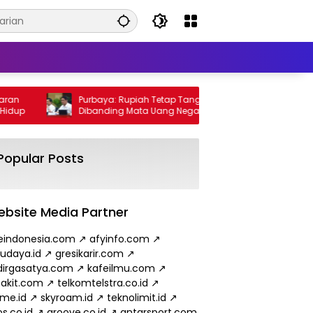
Purbaya: Rupiah Tetap Tangguh
Wamen 
p
Dibanding Mata Uang Negara Lain
Minyak
hingga
Popular Posts
bsite Media Partner
eindonesia.com
↗
afyinfo.com
↗
budaya.id
↗
gresikarir.com
↗
irgasatya.com
↗
kafeilmu.com
↗
akit.com
↗
telkomtelstra.co.id
↗
ame.id
↗
skyroam.id
↗
teknolimit.id
↗
s.co.id
↗
groove.co.id
↗
antarsport.com