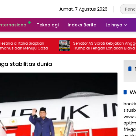
Jumat, 7 Agustus 2026
Internasional
Teknologi
Indeks Berita
Lainnya
ina di Italia Siapkan
Senator AS Soroti Kebijakan Anggaran
usiaan Menuju Gaza
Trump di Tengah Lonjakan Biaya Hidu
ga stabilitas dunia
We
booki
situs
www.d
optim
frivg
webko