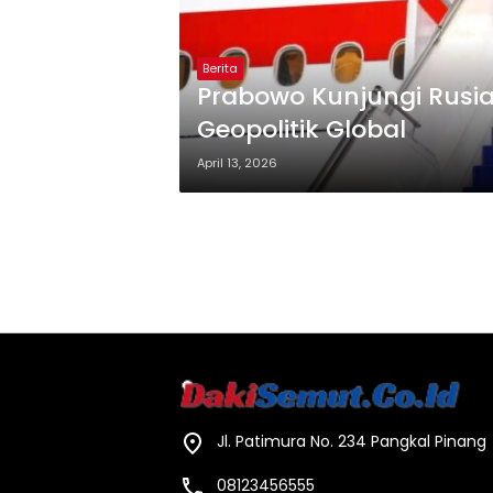
Berita
Prabowo Kunjungi Rusia,
Geopolitik Global
April 13, 2026
Jl. Patimura No. 234 Pangkal Pinang
08123456555