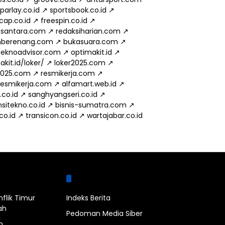
parlay.co.id
↗
sportsbook.co.id
↗
cap.co.id
↗
freespin.co.id
↗
usantara.com
↗
redaksiharian.com
↗
mberenang.com
↗
bukasuara.com
↗
eknoadvisor.com
↗
optimakit.id
↗
kit.id/loker/
↗
loker2025.com
↗
2025.com
↗
resmikerja.com
↗
.resmikerja.com
↗
alfamart.web.id
↗
.co.id
↗
sanghyangseri.co.id
↗
sitekno.co.id
↗
bisnis-sumatra.com
↗
.co.id
↗
transicon.co.id
↗
wartajabar.co.id
bel
Halaman
nflik Timur
Indeks Berita
ah
Pedoman Media Siber
n