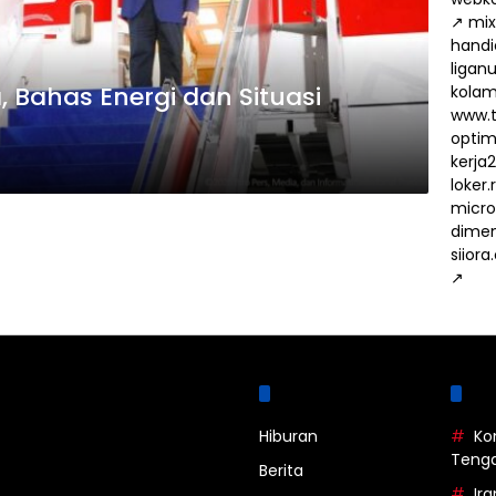
↗
mix
handi
ligan
 Bahas Energi dan Situasi
kola
www.t
optima
kerja
loker
micro
dimen
siiora
↗
Kategori
La
Hiburan
Ko
Teng
Berita
Ira