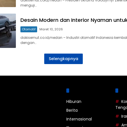
dakisemut.coid,medan – Presiden Ukraina Volodymyr Zelens
menguji…
Desain Modern dan Interior Nyaman untu
Otomotif
Maret 10, 2026
dakisemut.co.id,medan – Industri otomotif Indonesia kemba
dengan…
Selengkapnya
Kategori
La
Hiburan
Ko
Teng
Berita
Ira
Internasional
Am