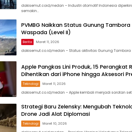
dakisemut.coid,medan – Industri otomotif Indonesia diperki
semakin…
PVMBG Naikkan Status Gunung Tambora 
Waspada (Level II)
Berita
Maret 11, 2026
dakisemut.co.id,medan – Status aktivitas Gunung Tambora 
Apple Pangkas Lini Produk, 15 Perangkat 
Dihentikan dari iPhone hingga Aksesori 
Teknologi
Maret 11, 2026
dakisemut.co.id,medan – Apple kembali menjadi sorotan set
Strategi Baru Zelensky: Mengubah Teknolo
Drone Jadi Alat Diplomasi
Teknologi
Maret 10, 2026