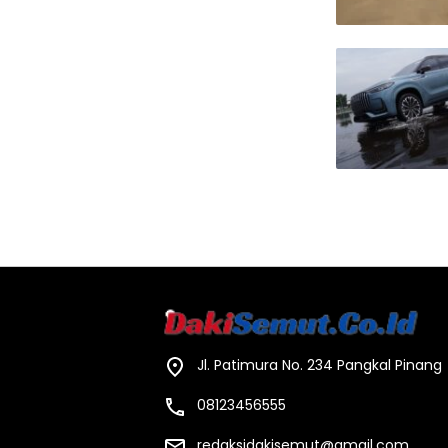
Jl. Patimura No. 234 Pangkal Pinang
08123456555
redaksidakisemut@gmail.com