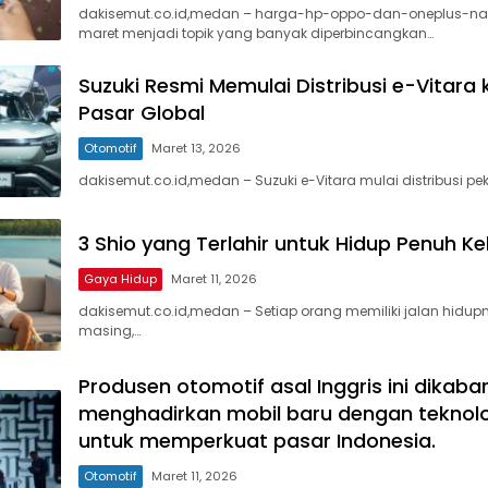
dakisemut.co.id,medan – harga-hp-oppo-dan-oneplus-nai
maret menjadi topik yang banyak diperbincangkan…
Suzuki Resmi Memulai Distribusi e-Vitara
Pasar Global
Otomotif
Maret 13, 2026
dakisemut.co.id,medan – Suzuki e-Vitara mulai distribusi pek
3 Shio yang Terlahir untuk Hidup Penuh K
Gaya Hidup
Maret 11, 2026
dakisemut.co.id,medan – Setiap orang memiliki jalan hidu
masing,…
Produsen otomotif asal Inggris ini dikab
menghadirkan mobil baru dengan teknol
untuk memperkuat pasar Indonesia.
Otomotif
Maret 11, 2026