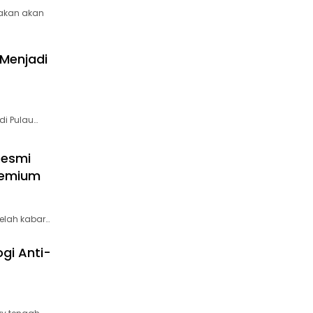
rakan akan
Menjadi
di Pulau…
Resmi
Premium
elah kabar…
gi Anti-