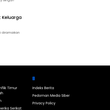
ky tengah
k Keluarga
li diramaikan
bel
Halaman
nflik Timur
Indeks Berita
ah
Pedoman Media Siber
n
Privacy Policy
erika Serikat