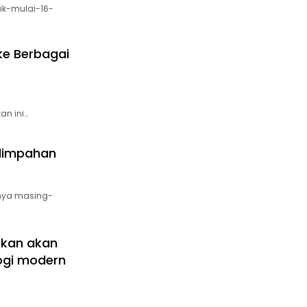
k-mulai-16-
 ke Berbagai
an ini…
elimpahan
pnya masing-
arkan akan
ogi modern