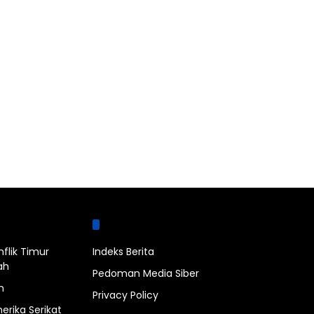
bel
Halaman
nflik Timur
Indeks Berita
ah
Pedoman Media Siber
n
Privacy Policy
erika Serikat