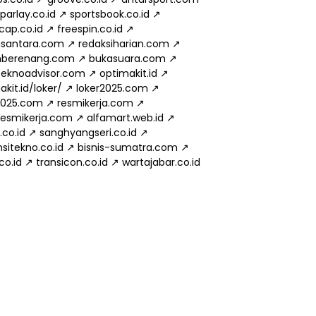
parlay.co.id
↗
sportsbook.co.id
↗
cap.co.id
↗
freespin.co.id
↗
usantara.com
↗
redaksiharian.com
↗
mberenang.com
↗
bukasuara.com
↗
eknoadvisor.com
↗
optimakit.id
↗
kit.id/loker/
↗
loker2025.com
↗
2025.com
↗
resmikerja.com
↗
.resmikerja.com
↗
alfamart.web.id
↗
.co.id
↗
sanghyangseri.co.id
↗
sitekno.co.id
↗
bisnis-sumatra.com
↗
.co.id
↗
transicon.co.id
↗
wartajabar.co.id