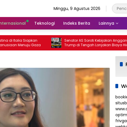
Minggu, 9 Agustus 2026
Internasional
Teknologi
Indeks Berita
Lainnya
lia Siapkan
Senator AS Soroti Kebijakan Anggaran
Menuju Gaza
Trump di Tengah Lonjakan Biaya Hidup
We
booki
situs
www.d
optim
frivg
webko