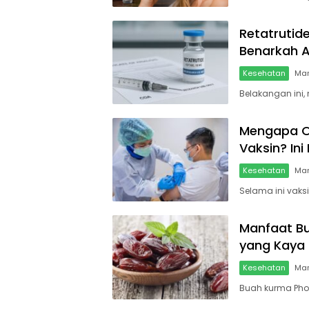
Retatrutid
Benarkah A
Kesehatan
Mar
Belakangan ini,
Mengapa O
Vaksin? Ini
Kesehatan
Mar
Selama ini vaks
Manfaat Bu
yang Kaya N
Kesehatan
Mar
Buah kurma Phoe