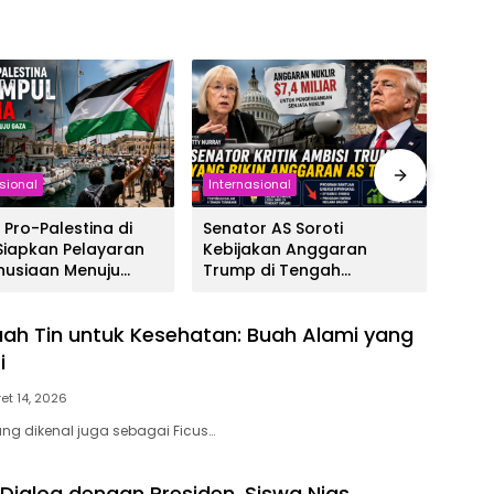
sional
Internasional
Inter
s Pro-Palestina di
Senator AS Soroti
Dube
 Siapkan Pelayaran
Kebijakan Anggaran
Isra
usiaan Menuju
Trump di Tengah
Suri
Lonjakan Biaya Hidup
Leb
ah Tin untuk Kesehatan: Buah Alami yang
i
et 14, 2026
ang dikenal juga sebagai Ficus…
Dialog dengan Presiden, Siswa Nias