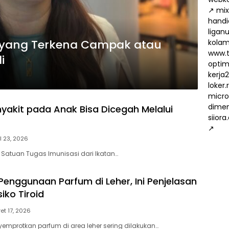
↗
mix
handi
ligan
 yang Terkena Campak atau
kola
www.t
i
optima
kerja
loker
micro
dimen
yakit pada Anak Bisa Dicegah Melalui
siiora
↗
il 23, 2026
 Satuan Tugas Imunisasi dari Ikatan…
enggunaan Parfum di Leher, Ini Penjelasan
siko Tiroid
et 17, 2026
mprotkan parfum di area leher sering dilakukan…