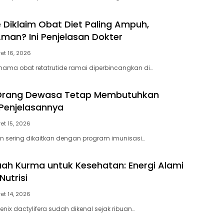
e Diklaim Obat Diet Paling Ampuh,
man? Ini Penjelasan Dokter
et 16, 2026
 nama obat retatrutide ramai diperbincangkan di…
rang Dewasa Tetap Membutuhkan
 Penjelasannya
et 15, 2026
in sering dikaitkan dengan program imunisasi…
ah Kurma untuk Kesehatan: Energi Alami
utrisi
et 14, 2026
nix dactylifera sudah dikenal sejak ribuan…