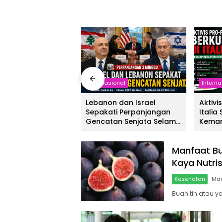
Internasional
Interna
Lebanon dan Israel
Aktivi
Sepakati Perpanjangan
Italia
Gencatan Senjata Selama
Keman
Tiga Minggu
Gaza
Manfaat Bu
Kaya Nutris
Kesehatan
Mar
Buah tin atau y