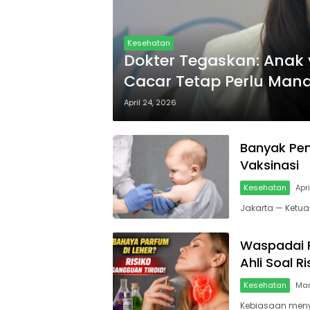
Kesehatan
Dokter Tegaskan: Anak
Cacar Tetap Perlu Mand
April 24, 2026
Banyak Pen
Vaksinasi
Kesehatan
Apr
Jakarta — Ketua
Waspadai P
Ahli Soal Ri
Kesehatan
Mar
Kebiasaan menye