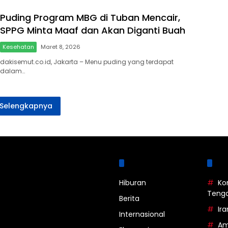
Puding Program MBG di Tuban Mencair,
SPPG Minta Maaf dan Akan Diganti Buah
Kesehatan
Maret 8, 2026
dakisemut.co.id, Jakarta – Menu puding yang terdapat
dalam…
Selengkapnya
Kategori
La
Hiburan
Ko
Teng
Berita
Ira
Internasional
Am