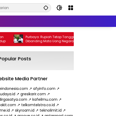
Purbaya: Rupiah Tetap Tangguh
Wamen ESDM: Im
Dibanding Mata Uang Negara Lain
Minyak dari Rus
hingga 2026
Popular Posts
bsite Media Partner
eindonesia.com
↗
afyinfo.com
↗
budaya.id
↗
gresikarir.com
↗
irgasatya.com
↗
kafeilmu.com
↗
akit.com
↗
telkomtelstra.co.id
↗
ame.id
↗
skyroam.id
↗
teknolimit.id
↗
s.co.id
↗
groove.co.id
↗
antarsport.com