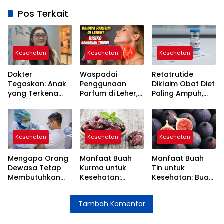
Pos Terkait
Kesehatan
Kesehatan
Kesehatan
Dokter
Waspadai
Retatrutide
Tegaskan: Anak
Penggunaan
Diklaim Obat Diet
yang Terkena
Parfum di Leher,
Paling Ampuh,
Campak atau
Ini Penjelasan
Benarkah Aman?
Cacar Tetap
Ahli Soal Risiko
Ini Penjelasan
Perlu Mandi
Tiroid
Dokter
Kesehatan
Kesehatan
Kesehatan
Mengapa Orang
Manfaat Buah
Manfaat Buah
Dewasa Tetap
Kurma untuk
Tin untuk
Membutuhkan
Kesehatan:
Kesehatan: Buah
Vaksin? Ini
Energi Alami
Alami yang Kaya
Penjelasannya
yang Kaya Nutrisi
Nutrisi
Tambah Komentar