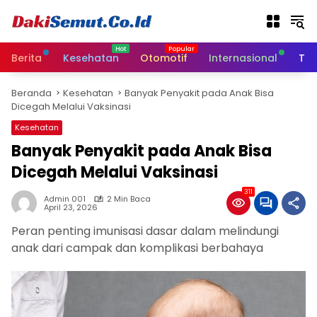
L
a
n
g
Berita
Kesehatan
Otomotif
Internasional
Tek
s
u
Beranda
Kesehatan
Banyak Penyakit pada Anak Bisa
n
Dicegah Melalui Vaksinasi
g
k
Kesehatan
e
Banyak Penyakit pada Anak Bisa
k
Dicegah Melalui Vaksinasi
o
n
311
t
Admin 001
2 Min Baca
April 23, 2026
e
n
Peran penting imunisasi dasar dalam melindungi
anak dari campak dan komplikasi berbahaya