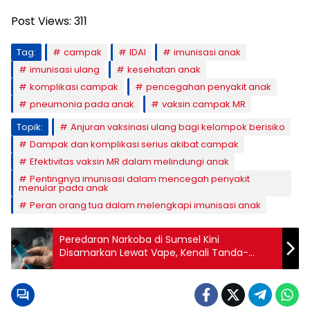
Post Views:
311
Tag:
campak
IDAI
imunisasi anak
imunisasi ulang
kesehatan anak
komplikasi campak
pencegahan penyakit anak
pneumonia pada anak
vaksin campak MR
Topik:
Anjuran vaksinasi ulang bagi kelompok berisiko
Dampak dan komplikasi serius akibat campak
Efektivitas vaksin MR dalam melindungi anak
Pentingnya imunisasi dalam mencegah penyakit
menular pada anak
Peran orang tua dalam melengkapi imunisasi anak
Peredaran Narkoba di Sumsel Kini
Disamarkan Lewat Vape, Kenali Tanda-
Tandanya