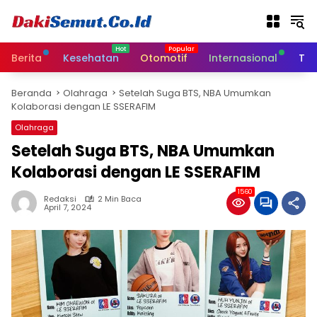
L
a
n
g
Berita
Kesehatan
Otomotif
Internasional
Tek
s
u
Beranda
Olahraga
Setelah Suga BTS, NBA Umumkan
n
Kolaborasi dengan LE SSERAFIM
g
k
Olahraga
e
Setelah Suga BTS, NBA Umumkan
k
Kolaborasi dengan LE SSERAFIM
o
n
1560
t
Redaksi
2 Min Baca
April 7, 2024
e
n