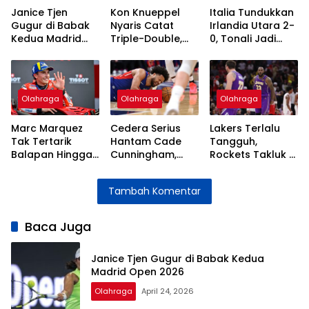
Janice Tjen
Kon Knueppel
Italia Tundukkan
Gugur di Babak
Nyaris Catat
Irlandia Utara 2-
Kedua Madrid
Triple-Double,
0, Tonali Jadi
Open 2026
Hentikan Laju
Bintang
Kemenangan
Lapangan
Knicks
Olahraga
Olahraga
Olahraga
Marc Marquez
Cedera Serius
Lakers Terlalu
Tak Tertarik
Hantam Cade
Tangguh,
Balapan Hingga
Cunningham,
Rockets Takluk di
Usia 40 Seperti
Terancam Absen
Tangan Dončić
Rossi
Jelang Playoff
dan LeBron
Tambah Komentar
Baca Juga
Janice Tjen Gugur di Babak Kedua
Madrid Open 2026
Olahraga
April 24, 2026