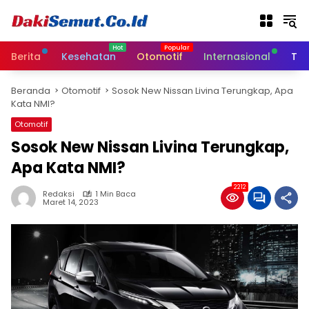
L
a
n
g
Berita
Kesehatan
Otomotif
Internasional
Tek
s
u
Beranda
Otomotif
Sosok New Nissan Livina Terungkap, Apa
n
Kata NMI?
g
k
Otomotif
e
Sosok New Nissan Livina Terungkap,
k
Apa Kata NMI?
o
n
2212
t
Redaksi
1 Min Baca
Maret 14, 2023
e
n