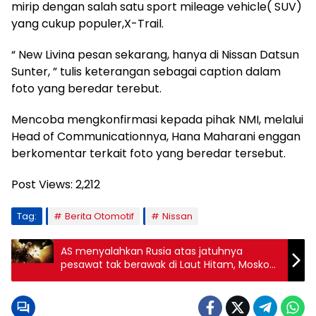
mirip dengan salah satu sport mileage vehicle( SUV)
yang cukup populer,X-Trail.
“ New Livina pesan sekarang, hanya di Nissan Datsun
Sunter, ” tulis keterangan sebagai caption dalam
foto yang beredar terebut.
Mencoba mengkonfirmasi kepada pihak NMI, melalui
Head of Communicationnya, Hana Maharani enggan
berkomentar terkait foto yang beredar tersebut.
Post Views:
2,212
Tag:
Berita Otomotif
Nissan
AS menyalahkan Rusia atas jatuhnya
pesawat tak berawak di Laut Hitam, Moskow
menyangkal