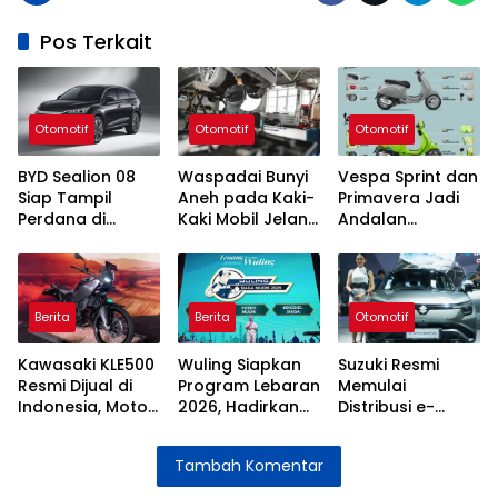
Pos Terkait
Otomotif
Otomotif
Otomotif
BYD Sealion 08
Waspadai Bunyi
Vespa Sprint dan
Siap Tampil
Aneh pada Kaki-
Primavera Jadi
Perdana di
Kaki Mobil Jelang
Andalan
Beijing Auto Show
Mudik, Kenali
Penjualan di
2026, Ini
Sumber
Indonesia
Detailnya
Masalahnya
Berita
Berita
Otomotif
Kawasaki KLE500
Wuling Siapkan
Suzuki Resmi
Resmi Dijual di
Program Lebaran
Memulai
Indonesia, Motor
2026, Hadirkan
Distribusi e-
Adventure
Posko Mudik dan
Vitara ke
Bergaya Rally
Bengkel Siaga
Berbagai Pasar
Tambah Komentar
dengan Fitur
untuk Perjalanan
Global
Canggih
Lebih Aman