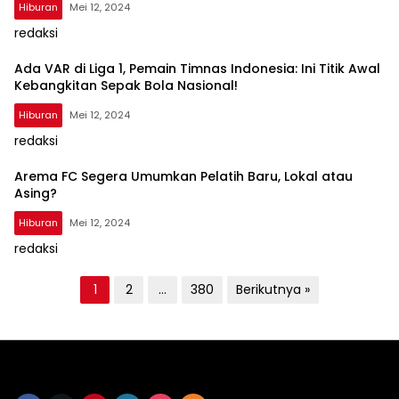
Hiburan
Mei 12, 2024
redaksi
Ada VAR di Liga 1, Pemain Timnas Indonesia: Ini Titik Awal
Kebangkitan Sepak Bola Nasional!
Hiburan
Mei 12, 2024
redaksi
Arema FC Segera Umumkan Pelatih Baru, Lokal atau
Asing?
Hiburan
Mei 12, 2024
redaksi
P
1
2
…
380
Berikutnya »
a
g
i
n