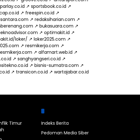
parlay.co.id
↗
sportsbook.co.id
↗
cap.co.id
↗
freespin.co.id
↗
usantara.com
↗
redaksiharian.com
↗
mberenang.com
↗
bukasuara.com
↗
eknoadvisor.com
↗
optimakit.id
↗
kit.id/loker/
↗
loker2025.com
↗
2025.com
↗
resmikerja.com
↗
.resmikerja.com
↗
alfamart.web.id
↗
.co.id
↗
sanghyangseri.co.id
↗
sitekno.co.id
↗
bisnis-sumatra.com
↗
.co.id
↗
transicon.co.id
↗
wartajabar.co.id
bel
Halaman
nflik Timur
Indeks Berita
ah
Pedoman Media Siber
n