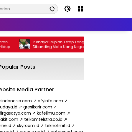
Purbaya: Rupiah Tetap Tangguh
Wamen E
p
Dibanding Mata Uang Negara Lain
Minyak 
hingga
Popular Posts
bsite Media Partner
eindonesia.com
↗
afyinfo.com
↗
budaya.id
↗
gresikarir.com
↗
irgasatya.com
↗
kafeilmu.com
↗
akit.com
↗
telkomtelstra.co.id
↗
ame.id
↗
skyroam.id
↗
teknolimit.id
↗
s.co.id
↗
groove.co.id
↗
antarsport.com