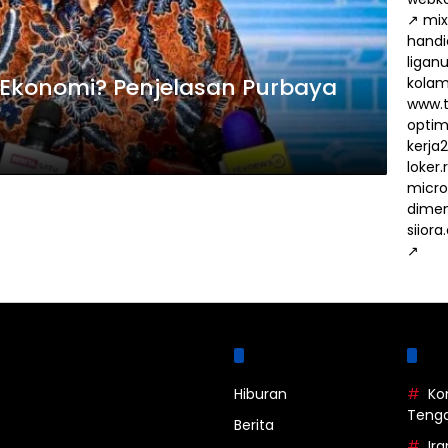
↗
mix
handi
ligan
” Ekonomi? Penjelasan Purbaya
kola
www.t
optima
kerja
loker
micro
dimen
siiora
↗
Kategori
La
Hiburan
Ko
Teng
Berita
Ira