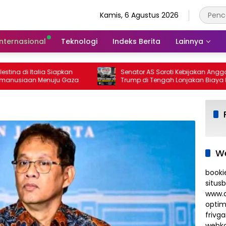
Kamis, 6 Agustus 2026
Internasional
Teknologi
Indeks Berita
Lainnya
na di Italia Siapkan
Senator AS Soroti Kebijakan Anggaran
usiaan Menuju Gaza
Trump di Tengah Lonjakan Biaya Hidu
We
booki
situs
www.d
optim
frivg
webko