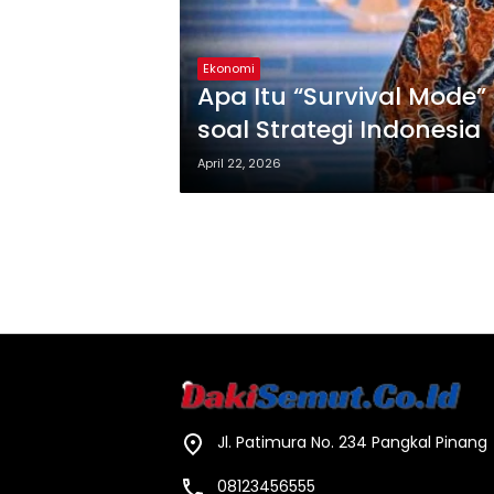
Ekonomi
Apa Itu “Survival Mode
soal Strategi Indonesia
April 22, 2026
Jl. Patimura No. 234 Pangkal Pinang
08123456555