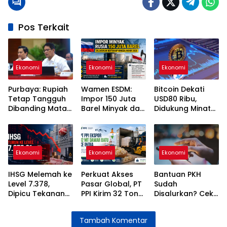
Pos Terkait
Ekonomi
Ekonomi
Ekonomi
Purbaya: Rupiah
Wamen ESDM:
Bitcoin Dekati
Tetap Tangguh
Impor 150 Juta
USD80 Ribu,
Dibanding Mata
Barel Minyak dari
Didukung Minat
Uang Negara
Rusia Dilakukan
Institusional di
Lain
Bertahap hingga
Tengah
2026
Geopolitik
Memanas
Ekonomi
Ekonomi
Ekonomi
IHSG Melemah ke
Perkuat Akses
Bantuan PKH
Level 7.378,
Pasar Global, PT
Sudah
Dipicu Tekanan
PPI Kirim 32 Ton
Disalurkan? Cek
Rupiah dan
Damar Batu ke
Statusnya Lewat
Harga Minyak
India
HP Anda!
Tambah Komentar