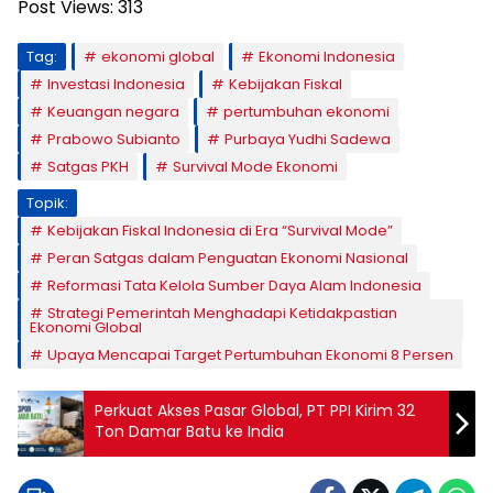
Post Views:
313
Tag:
ekonomi global
Ekonomi Indonesia
Investasi Indonesia
Kebijakan Fiskal
Keuangan negara
pertumbuhan ekonomi
Prabowo Subianto
Purbaya Yudhi Sadewa
Satgas PKH
Survival Mode Ekonomi
Topik:
Kebijakan Fiskal Indonesia di Era “Survival Mode”
Peran Satgas dalam Penguatan Ekonomi Nasional
Reformasi Tata Kelola Sumber Daya Alam Indonesia
Strategi Pemerintah Menghadapi Ketidakpastian
Ekonomi Global
Upaya Mencapai Target Pertumbuhan Ekonomi 8 Persen
Perkuat Akses Pasar Global, PT PPI Kirim 32
Ton Damar Batu ke India