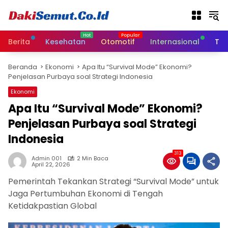
L
a
n
g
Berita
Kesehatan
Otomotif
Internasional
Tek
s
u
Beranda
Ekonomi
Apa Itu “Survival Mode” Ekonomi?
n
Penjelasan Purbaya soal Strategi Indonesia
g
k
Ekonomi
e
Apa Itu “Survival Mode” Ekonomi?
k
Penjelasan Purbaya soal Strategi
o
n
Indonesia
t
e
313
Admin 001
2 Min Baca
n
April 22, 2026
Pemerintah Tekankan Strategi “Survival Mode” untuk
Jaga Pertumbuhan Ekonomi di Tengah
Ketidakpastian Global