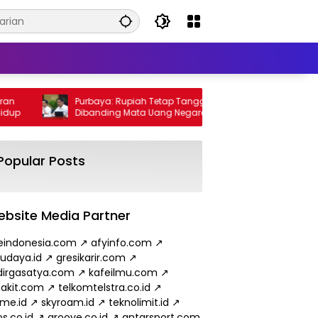
Purbaya: Rupiah Tetap Tangguh
Wamen ESD
Dibanding Mata Uang Negara Lain
Minyak da
hingga 2
Popular Posts
bsite Media Partner
eindonesia.com
↗
afyinfo.com
↗
budaya.id
↗
gresikarir.com
↗
irgasatya.com
↗
kafeilmu.com
↗
akit.com
↗
telkomtelstra.co.id
↗
ame.id
↗
skyroam.id
↗
teknolimit.id
↗
s.co.id
↗
groove.co.id
↗
antarsport.com