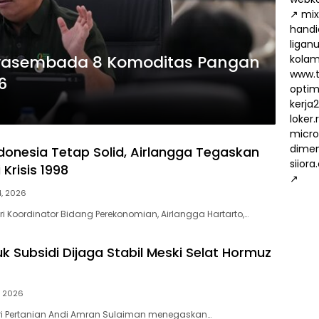
↗
mix
handi
ligan
Swasembada 8 Komoditas Pangan
kola
www.t
6
optima
kerja
loker
micro
dimen
donesia Tetap Solid, Airlangga Tegaskan
siiora
 Krisis 1998
↗
14, 2026
ri Koordinator Bidang Perekonomian, Airlangga Hartarto,…
k Subsidi Dijaga Stabil Meski Selat Hormuz
8, 2026
eri Pertanian Andi Amran Sulaiman menegaskan…