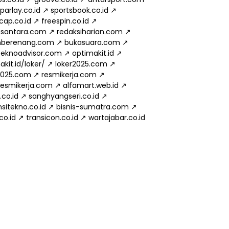
parlay.co.id
↗
sportsbook.co.id
↗
cap.co.id
↗
freespin.co.id
↗
usantara.com
↗
redaksiharian.com
↗
mberenang.com
↗
bukasuara.com
↗
eknoadvisor.com
↗
optimakit.id
↗
kit.id/loker/
↗
loker2025.com
↗
2025.com
↗
resmikerja.com
↗
.resmikerja.com
↗
alfamart.web.id
↗
.co.id
↗
sanghyangseri.co.id
↗
sitekno.co.id
↗
bisnis-sumatra.com
↗
.co.id
↗
transicon.co.id
↗
wartajabar.co.id