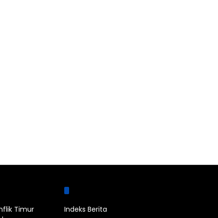
bel
Halaman
nflik Timur
Indeks Berita