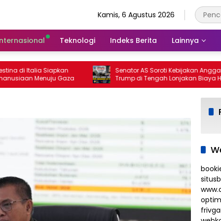
Kamis, 6 Agustus 2026
Internasional
Teknologi
Indeks Berita
Lainnya
 di Italia Siapkan
Senator AS Soroti Kebijakan Anggaran
iaan Menuju Gaza
Trump di Tengah Lonjakan Biaya Hidup
We
booki
situs
www.d
optim
frivg
webko