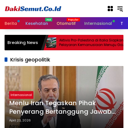
L
a
n
g
Berita
Kesehatan
Otomotif
Internasional
Tek
s
u
n
epakati
Aktivis Pro-Palestina di Italia Siapkan
Breaking News
g
tan Senjata
Pelayaran Kemanusiaan Menuju Gaza
k
e
Krisis geopolitik
k
o
n
t
e
n
Internasional
Menlu Iran Tegaskan Pihak
Penyerang Bertanggung Jawab
atas Instabilitas Selat Hormuz
April 23, 2026
Admin 001