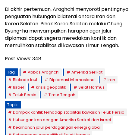
Di akhir pertemuan, Araghchi menyoroti pentingnya
penguatan hubungan bilateral antara Iran dan
Korea Selatan. Pihak Korea Selatan melalui Chung
Byung-ha menyampaikan harapan agar jalur
diplomasi dapat segera meredakan konflik dan
memulihkan stabilitas di kawasan Timur Tengah.
Post Views:
348
Tag:
Abbas Araghchi
Amerika Serikat
Blokade laut
Diplomasi internasional
Iran
Israel
Krisis geopolitik
Selat Hormuz
Teluk Persia
Timur Tengah
Topik:
Dampak konflik terhadap stabilitas kawasan Teluk Persia
Hubungan Iran dengan Amerika Serikat dan Israel
Keamanan jalur perdagangan energi global
Ketegangan geopolitik di Selat Hormuz