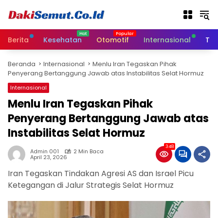
L
a
n
g
Berita
Kesehatan
Otomotif
Internasional
Tek
s
u
Beranda
Internasional
Menlu Iran Tegaskan Pihak
n
Penyerang Bertanggung Jawab atas Instabilitas Selat Hormuz
g
k
Internasional
e
Menlu Iran Tegaskan Pihak
k
Penyerang Bertanggung Jawab atas
o
n
Instabilitas Selat Hormuz
t
e
348
Admin 001
2 Min Baca
n
April 23, 2026
Iran Tegaskan Tindakan Agresi AS dan Israel Picu
Ketegangan di Jalur Strategis Selat Hormuz