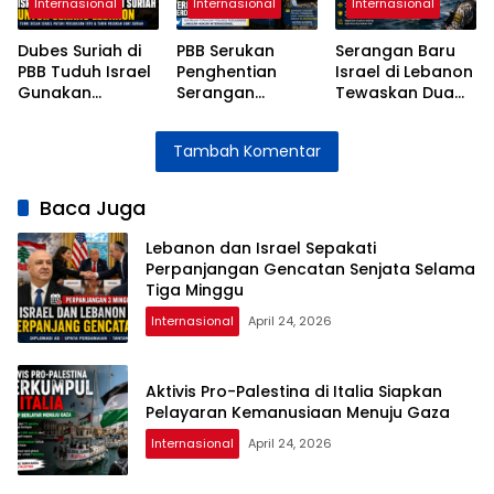
Internasional
Internasional
Internasional
Dubes Suriah di
PBB Serukan
Serangan Baru
PBB Tuduh Israel
Penghentian
Israel di Lebanon
Gunakan
Serangan
Tewaskan Dua
Wilayah Suriah
terhadap
Orang di Tengah
untuk Serangan
Pasukan
Gencatan
Tambah Komentar
ke Lebanon
Perdamaian di
Senjata
Lebanon
Baca Juga
Lebanon dan Israel Sepakati
Perpanjangan Gencatan Senjata Selama
Tiga Minggu
Internasional
April 24, 2026
Aktivis Pro-Palestina di Italia Siapkan
Pelayaran Kemanusiaan Menuju Gaza
Internasional
April 24, 2026