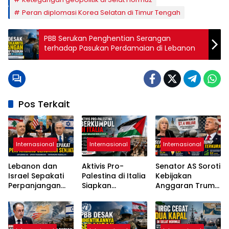
Peran diplomasi Korea Selatan di Timur Tengah
PBB Serukan Penghentian Serangan
terhadap Pasukan Perdamaian di Lebanon
Pos Terkait
Internasional
Internasional
Internasional
Lebanon dan
Aktivis Pro-
Senator AS Soroti
Israel Sepakati
Palestina di Italia
Kebijakan
Perpanjangan
Siapkan
Anggaran Trump
Gencatan
Pelayaran
di Tengah
Senjata Selama
Kemanusiaan
Lonjakan Biaya
Tiga Minggu
Menuju Gaza
Hidup