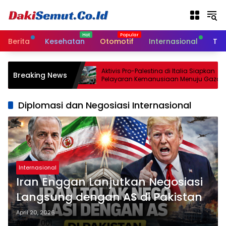
L
a
n
g
Berita
Kesehatan
Otomotif
Internasional
Tek
s
u
n
epakati
Aktivis Pro-Palestina di Italia Siapkan
Breaking News
g
an Senjata
Pelayaran Kemanusiaan Menuju Gaza
k
e
Diplomasi dan Negosiasi Internasional
k
o
n
t
e
n
Internasional
Iran Enggan Lanjutkan Negosiasi
Langsung dengan AS di Pakistan
April 20, 2026
Admin 001