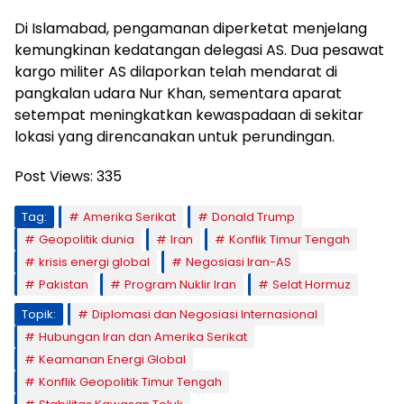
Di Islamabad, pengamanan diperketat menjelang
kemungkinan kedatangan delegasi AS. Dua pesawat
kargo militer AS dilaporkan telah mendarat di
pangkalan udara Nur Khan, sementara aparat
setempat meningkatkan kewaspadaan di sekitar
lokasi yang direncanakan untuk perundingan.
Post Views:
335
Tag:
Amerika Serikat
Donald Trump
Geopolitik dunia
Iran
Konflik Timur Tengah
krisis energi global
Negosiasi Iran-AS
Pakistan
Program Nuklir Iran
Selat Hormuz
Topik:
Diplomasi dan Negosiasi Internasional
Hubungan Iran dan Amerika Serikat
Keamanan Energi Global
Konflik Geopolitik Timur Tengah