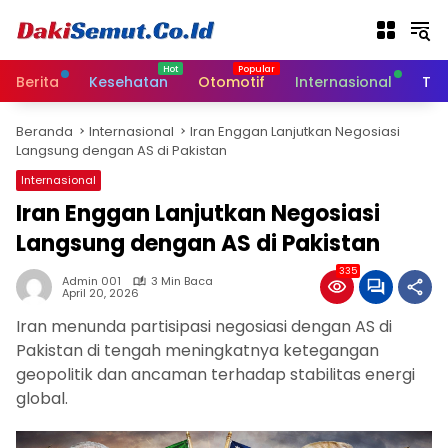
L
a
n
g
Berita
Kesehatan
Otomotif
Internasional
Tek
s
u
Beranda
Internasional
Iran Enggan Lanjutkan Negosiasi
n
Langsung dengan AS di Pakistan
g
k
Internasional
e
Iran Enggan Lanjutkan Negosiasi
k
Langsung dengan AS di Pakistan
o
n
335
t
Admin 001
3 Min Baca
April 20, 2026
e
n
Iran menunda partisipasi negosiasi dengan AS di
Pakistan di tengah meningkatnya ketegangan
geopolitik dan ancaman terhadap stabilitas energi
global.