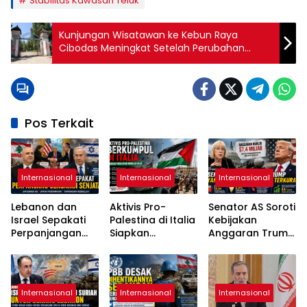
Stabilitas Kawasan Teluk
Kunjungan Wisatawan ke Kebun Raya
Cibodas Meningkat Setelah Perubahan
Sistem Tiket
Pos Terkait
Internasional
Internasional
Internasional
Lebanon dan
Aktivis Pro-
Senator AS Soroti
Israel Sepakati
Palestina di Italia
Kebijakan
Perpanjangan
Siapkan
Anggaran Trump
Gencatan
Pelayaran
di Tengah
Senjata Selama
Kemanusiaan
Lonjakan Biaya
Tiga Minggu
Menuju Gaza
Hidup
Internasional
Internasional
Internasional