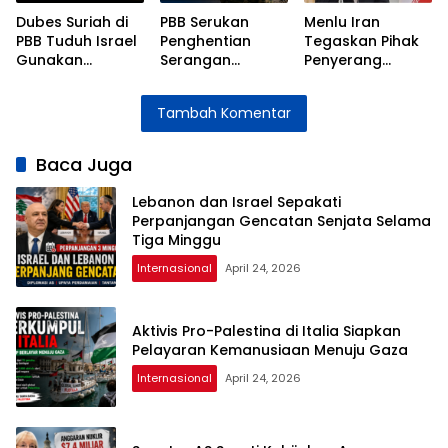
Dubes Suriah di
PBB Serukan
Menlu Iran
PBB Tuduh Israel
Penghentian
Tegaskan Pihak
Gunakan
Serangan
Penyerang
Wilayah Suriah
terhadap
Bertanggung
untuk Serangan
Pasukan
Jawab atas
Tambah Komentar
ke Lebanon
Perdamaian di
Instabilitas Selat
Lebanon
Hormuz
Baca Juga
Lebanon dan Israel Sepakati
Perpanjangan Gencatan Senjata Selama
Tiga Minggu
Internasional
April 24, 2026
Aktivis Pro-Palestina di Italia Siapkan
Pelayaran Kemanusiaan Menuju Gaza
Internasional
April 24, 2026