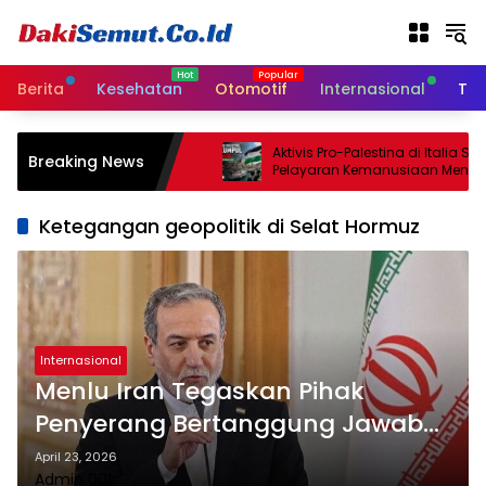
L
a
n
g
Berita
Kesehatan
Otomotif
Internasional
Tek
s
u
n
Israel Sepakati
Aktivis Pro-Palestina di Italia Siap
Breaking News
g
n Gencatan Senjata
Pelayaran Kemanusiaan Menuju 
 Minggu
k
e
Ketegangan geopolitik di Selat Hormuz
k
o
n
t
e
n
Internasional
Menlu Iran Tegaskan Pihak
Penyerang Bertanggung Jawab
atas Instabilitas Selat Hormuz
April 23, 2026
Admin 001