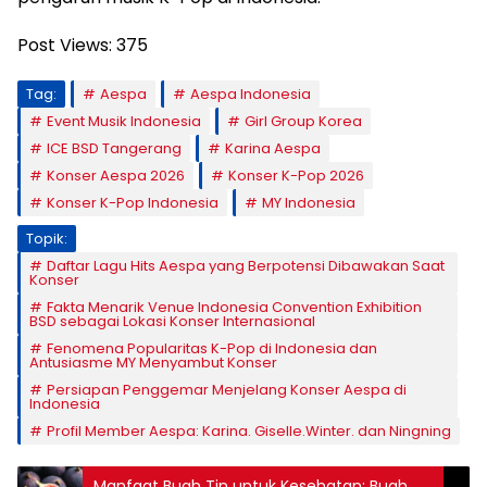
Post Views:
375
Tag:
Aespa
Aespa Indonesia
Event Musik Indonesia
Girl Group Korea
ICE BSD Tangerang
Karina Aespa
Konser Aespa 2026
Konser K-Pop 2026
Konser K-Pop Indonesia
MY Indonesia
Topik:
Daftar Lagu Hits Aespa yang Berpotensi Dibawakan Saat
Konser
Fakta Menarik Venue Indonesia Convention Exhibition
BSD sebagai Lokasi Konser Internasional
Fenomena Popularitas K-Pop di Indonesia dan
Antusiasme MY Menyambut Konser
Persiapan Penggemar Menjelang Konser Aespa di
Indonesia
Profil Member Aespa: Karina. Giselle.Winter. dan Ningning
Manfaat Buah Tin untuk Kesehatan: Buah