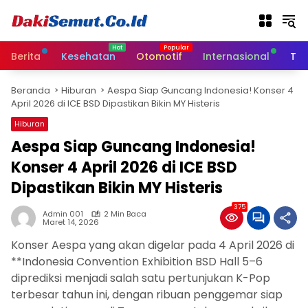
L
a
n
g
Berita
Kesehatan
Otomotif
Internasional
Tek
s
u
Beranda
Hiburan
Aespa Siap Guncang Indonesia! Konser 4
n
April 2026 di ICE BSD Dipastikan Bikin MY Histeris
g
k
Hiburan
e
Aespa Siap Guncang Indonesia!
k
Konser 4 April 2026 di ICE BSD
o
n
Dipastikan Bikin MY Histeris
t
e
375
Admin 001
2 Min Baca
n
Maret 14, 2026
Konser Aespa yang akan digelar pada 4 April 2026 di
**Indonesia Convention Exhibition BSD Hall 5–6
diprediksi menjadi salah satu pertunjukan K-Pop
terbesar tahun ini, dengan ribuan penggemar siap