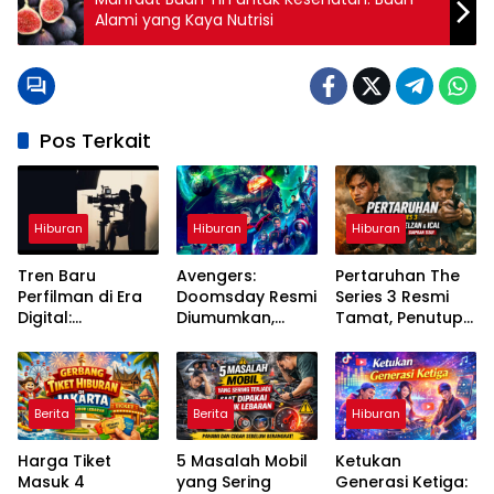
Alami yang Kaya Nutrisi
Pos Terkait
Hiburan
Hiburan
Hiburan
Tren Baru
Avengers:
Pertaruhan The
Perfilman di Era
Doomsday Resmi
Series 3 Resmi
Digital:
Diumumkan,
Tamat, Penutup
Streaming,
Pertarungan
Penuh Emosi
Teknologi, dan
Besar MCU
untuk Kisah Elzan
Perubahan Cara
Segera Dimulai
dan Ical
Menonton
Berita
Berita
Hiburan
Harga Tiket
5 Masalah Mobil
Ketukan
Masuk 4
yang Sering
Generasi Ketiga: