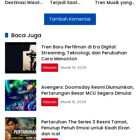
Destinasi Wisata
Terjadi Saat
Tren Musik yang
Jakarta Selama
Dipakai Mudik
Menginspirasi
Libur Lebaran
Lebaran dan
Generasi Muda
Tambah Komentar
2026
Cara
Mengatasinya
Baca Juga
Tren Baru Perfilman di Era Digital:
Streaming, Teknologi, dan Perubahan
Cara Menonton
Hiburan
Maret 16, 2026
Avengers: Doomsday Resmi Diumumkan,
Pertarungan Besar MCU Segera Dimulai
Hiburan
Maret 15, 2026
Pertaruhan The Series 3 Resmi Tamat,
Penutup Penuh Emosi untuk Kisah Elzan
dan Ical