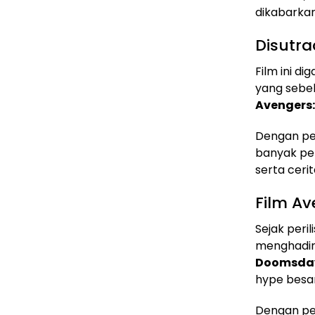
dikabarkan
Disutra
Film ini d
yang sebe
Avengers
Dengan pe
banyak pen
serta ceri
Film A
Sejak peril
menghadirk
Doomsda
hype besa
Dengan per