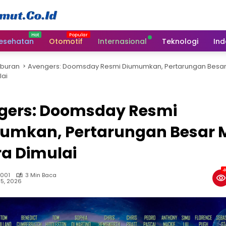
esehatan
Otomotif
Internasional
Teknologi
Ind
iburan
Avengers: Doomsday Resmi Diumumkan, Pertarungan Besa
lai
gers: Doomsday Resmi
umkan, Pertarungan Besar
a Dimulai
4
 001
3 Min Baca
15, 2026