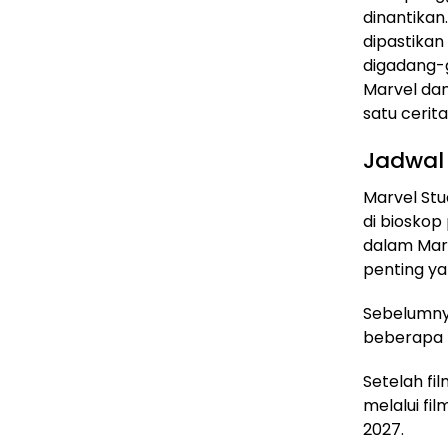
dinantikan
dipastikan
digadang-g
Marvel da
satu cerita
Jadwal
Marvel St
di biosko
dalam Marv
penting ya
Sebelumnya
beberapa k
Setelah fil
melalui fi
2027.