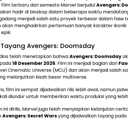
. Film terbaru dari semesta Marvel berjudul
Avengers: 
 akan hadir di bioskop dalam beberapa waktu mendatang. 
adang menjadi salah satu proyek terbesar dalam fase t
n akan menghadirkan pertemuan banyak karakter ikonik
 epik.
 Tayang Avengers: Doomsday
udios telah menetapkan bahwa
Avengers: Doomsday
ak
p pada
18 Desember 2026
. Film ini menjadi bagian dari
Fas
el Cinematic Universe (MCU) dan akan menjadi salah sat
ng melanjutkan kisah besar multiverse.
, film ini sempat dijadwalkan rilis lebih awal, namun jad
ali diundur untuk memberikan waktu produksi yang lebi
m ini dirilis, Marvel juga telah menyiapkan kelanjutan ceri
lm
Avengers: Secret Wars
yang dijadwalkan tayang pada