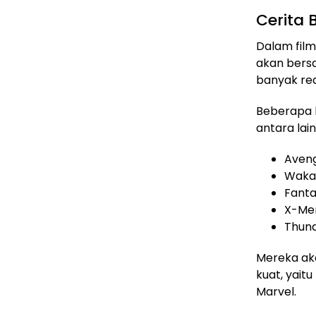
Cerita
Dalam fil
akan bers
banyak rea
Beberapa k
antara lain
Aveng
Waka
Fanta
X-Me
Thund
Mereka ak
kuat, yaitu
Marvel.