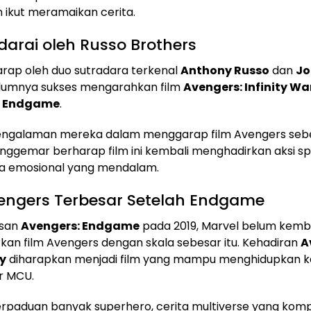
 ikut meramaikan cerita.
darai oleh Russo Brothers
igarap oleh duo sutradara terkenal
Anthony Russo
dan
Jo
lumnya sukses mengarahkan film
Avengers: Infinity Wa
: Endgame
.
ngalaman mereka dalam menggarap film Avengers seb
ggemar berharap film ini kembali menghadirkan aksi sp
ta emosional yang mendalam.
vengers Terbesar Setelah Endgame
isan
Avengers: Endgame
pada 2019, Marvel belum kemba
an film Avengers dengan skala sebesar itu. Kehadiran
A
y
diharapkan menjadi film yang mampu menghidupkan k
r MCU.
paduan banyak superhero, cerita multiverse yang kompl