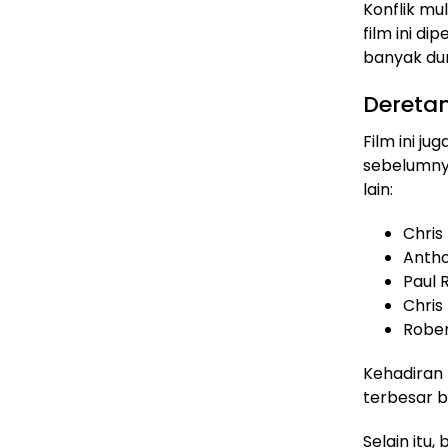
Konflik mu
film ini d
banyak dun
Deretan
Film ini j
sebelumny
lain:
Chris
Antho
Paul 
Chris
Rober
Kehadiran 
terbesar 
Selain itu