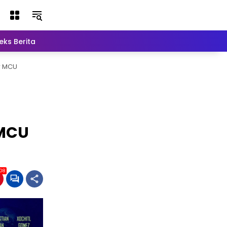
eks Berita
Lainnya
r MCU
 MCU
08