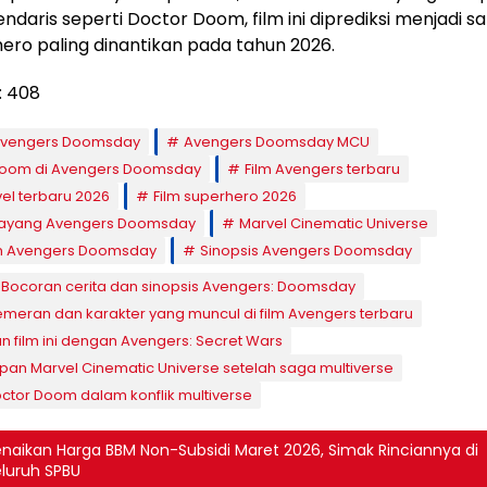
ndaris seperti Doctor Doom, film ini diprediksi menjadi sa
hero paling dinantikan pada tahun 2026.
:
408
vengers Doomsday
Avengers Doomsday MCU
Doom di Avengers Doomsday
Film Avengers terbaru
vel terbaru 2026
Film superhero 2026
tayang Avengers Doomsday
Marvel Cinematic Universe
 Avengers Doomsday
Sinopsis Avengers Doomsday
Bocoran cerita dan sinopsis Avengers: Doomsday
emeran dan karakter yang muncul di film Avengers terbaru
 film ini dengan Avengers: Secret Wars
an Marvel Cinematic Universe setelah saga multiverse
ctor Doom dalam konflik multiverse
naikan Harga BBM Non-Subsidi Maret 2026, Simak Rinciannya di
luruh SPBU