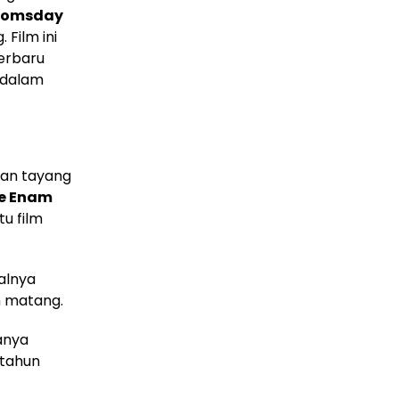
Doomsday
Film ini
erbaru
 dalam
an tayang
e Enam
u film
walnya
h matang.
tanya
 tahun