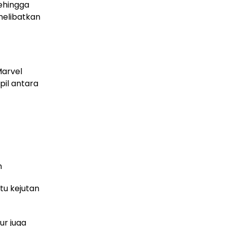
sehingga
melibatkan
Marvel
il antara
m
tu kejutan
ur juga