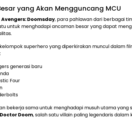
 Besar yang Akan Mengguncang MCU
m
Avengers: Doomsday
, para pahlawan dari berbagai ti
atu untuk menghadapi ancaman besar yang dapat men
litas.
elompok superhero yang diperkirakan muncul dalam film
:
ers generasi baru
nda
stic Four
n
erbolts
an bekerja sama untuk menghadapi musuh utama yang 
Doctor Doom
, salah satu villain paling legendaris dalam