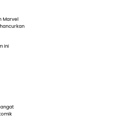
m Marvel
ghancurkan
 ini
sangat
 komik