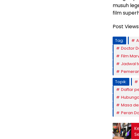
musuh lege
film super
Post Views
Tag:
A
Doctor 
Film Mar
Jadwal 
Pemeran
Topik:
Daftar p
Hubungan
Masa dep
Peran Do
Ke
Se