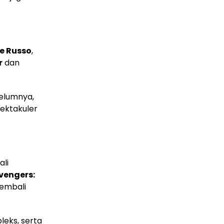
e Russo
,
r
dan
elumnya,
ektakuler
li
vengers:
embali
eks, serta