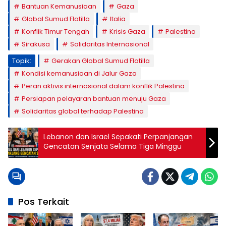
Bantuan Kemanusiaan
Gaza
Global Sumud Flotilla
Italia
Konflik Timur Tengah
Krisis Gaza
Palestina
Sirakusa
Solidaritas Internasional
Topik:
Gerakan Global Sumud Flotilla
Kondisi kemanusiaan di Jalur Gaza
Peran aktivis internasional dalam konflik Palestina
Persiapan pelayaran bantuan menuju Gaza
Solidaritas global terhadap Palestina
Lebanon dan Israel Sepakati Perpanjangan
Gencatan Senjata Selama Tiga Minggu
Pos Terkait