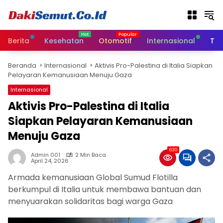
L
a
n
g
Berita
Kesehatan
Otomotif
Internasional
Tek
s
u
Beranda
Internasional
Aktivis Pro-Palestina di Italia Siapkan
n
Pelayaran Kemanusiaan Menuju Gaza
g
k
Internasional
e
Aktivis Pro-Palestina di Italia
k
Siapkan Pelayaran Kemanusiaan
o
n
Menuju Gaza
t
e
630
Admin 001
2 Min Baca
n
April 24, 2026
Armada kemanusiaan Global Sumud Flotilla
berkumpul di Italia untuk membawa bantuan dan
menyuarakan solidaritas bagi warga Gaza