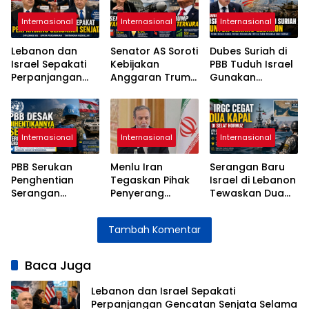
Internasional
Internasional
Internasional
Lebanon dan
Senator AS Soroti
Dubes Suriah di
Israel Sepakati
Kebijakan
PBB Tuduh Israel
Perpanjangan
Anggaran Trump
Gunakan
Gencatan
di Tengah
Wilayah Suriah
Senjata Selama
Lonjakan Biaya
untuk Serangan
Tiga Minggu
Hidup
ke Lebanon
Internasional
Internasional
Internasional
PBB Serukan
Menlu Iran
Serangan Baru
Penghentian
Tegaskan Pihak
Israel di Lebanon
Serangan
Penyerang
Tewaskan Dua
terhadap
Bertanggung
Orang di Tengah
Pasukan
Jawab atas
Gencatan
Tambah Komentar
Perdamaian di
Instabilitas Selat
Senjata
Lebanon
Hormuz
Baca Juga
Lebanon dan Israel Sepakati
Perpanjangan Gencatan Senjata Selama