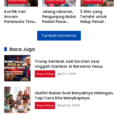
Gaya Hidup
Gaya Hidup
Gaya Hidup
Konflik Iran
Jelang Lebaran,
3 Shio yang
Ancam
Pengunjung Mulai
Terlahir untuk
Pariwisata Timur
Padati Pasar
Hidup Penuh
Tengah, Potensi
Sandang
Kelimpahan
Kerugian Capai
Jatibarang
Tambah Komentar
Rp10 Triliun per
Hari
Baca Juga
Trump Kembali Jadi Sorotan Usai
Unggah Gambar AI Bersama Yesus
Gaya Hidup
April 17, 2026
Idulfitri Bukan Soal Banyaknya Hidangan,
Tapi Cara Kita Menyikapinya
Gaya Hidup
Maret 20, 2026