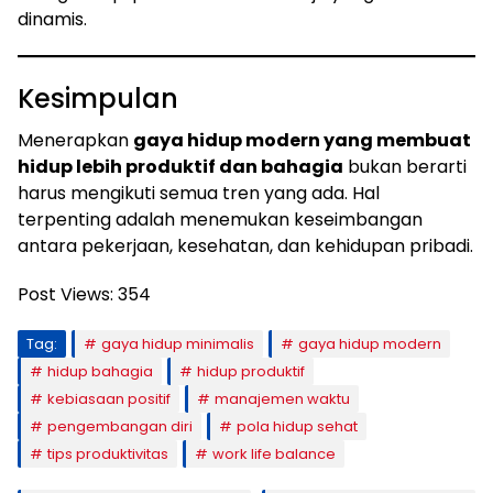
dinamis.
Kesimpulan
Menerapkan
gaya hidup modern yang membuat
hidup lebih produktif dan bahagia
bukan berarti
harus mengikuti semua tren yang ada. Hal
terpenting adalah menemukan keseimbangan
antara pekerjaan, kesehatan, dan kehidupan pribadi.
Post Views:
354
Tag:
gaya hidup minimalis
gaya hidup modern
hidup bahagia
hidup produktif
kebiasaan positif
manajemen waktu
pengembangan diri
pola hidup sehat
tips produktivitas
work life balance