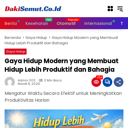
L
a
n
g
Berita
Kesehatan
Otomotif
Internasional
Tek
s
u
Beranda
Gaya Hidup
Gaya Hidup Modern yang Membuat
n
Hidup Lebih Produktif dan Bahagia
g
k
Gaya Hidup
e
Gaya Hidup Modern yang Membuat
k
Hidup Lebih Produktif dan Bahagia
o
n
354
t
Admin 003
3 Min Baca
Maret 8, 2026
e
n
Mengatur Waktu Secara Efektif untuk Meningkatkan
Produktivitas Harian