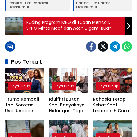
Penulis: Tim Redaksi
Editor: Tim Editor
Dakisumut
Dakisumut
Puding Program MBG di Tuban Mencair,
SPPG Minta Maaf dan Akan Diganti Buah
Pos Terkait
Gaya Hidup
Gaya Hidup
Gaya Hidup
Trump Kembali
Idulfitri Bukan
Rahasia Tetap
Jadi Sorotan
Soal Banyaknya
Sehat Saat
Usai Unggah
Hidangan, Tapi
Lebaran! 5 Cara
Gambar AI
Cara Kita
Cegah Kolesterol
Bersama Yesus
Menyikapinya
Setelah Makan
Santan