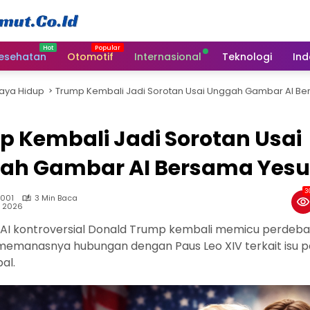
esehatan
Otomotif
Internasional
Teknologi
Ind
aya Hidup
Trump Kembali Jadi Sorotan Usai Unggah Gambar AI B
 Kembali Jadi Sorotan Usai
ah Gambar AI Bersama Yesu
3
 001
3 Min Baca
7, 2026
AI kontroversial Donald Trump kembali memicu perdeba
memanasnya hubungan dengan Paus Leo XIV terkait isu po
bal.