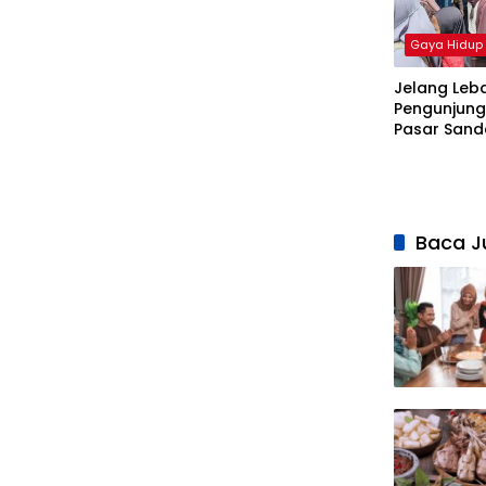
Gaya Hidup
Jelang Leb
Pengunjung
Pasar San
Jatibarang
Baca J