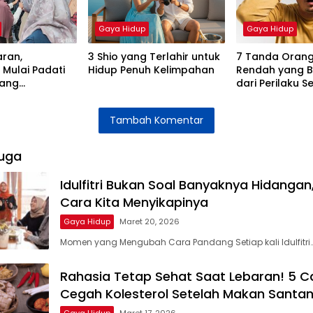
Gaya Hidup
Gaya Hidup
aran,
3 Shio yang Terlahir untuk
7 Tanda Orang
 Mulai Padati
Hidup Penuh Kelimpahan
Rendah yang Bi
dang
dari Perilaku S
Tambah Komentar
uga
Idulfitri Bukan Soal Banyaknya Hidangan
Cara Kita Menyikapinya
Gaya Hidup
Maret 20, 2026
Momen yang Mengubah Cara Pandang Setiap kali Idulfitri
Rahasia Tetap Sehat Saat Lebaran! 5 C
Cegah Kolesterol Setelah Makan Santa