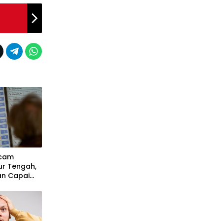
ncam
ur Tengah,
an Capai
 Hari