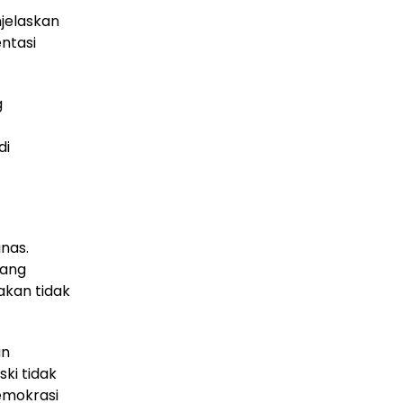
njelaskan
ntasi
g
di
nas.
yang
akan tidak
an
ki tidak
emokrasi