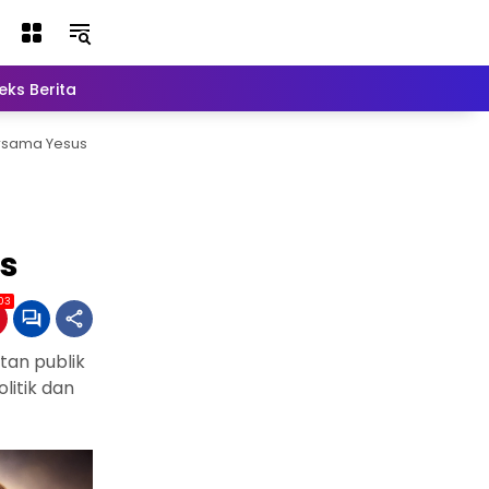
eks Berita
Lainnya
ersama Yesus
s
03
tan publik
litik dan