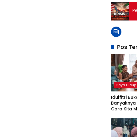
P
Pos Ter
Gaya Hidup
Idulfitri Bu
Banyaknya 
Cara Kita 