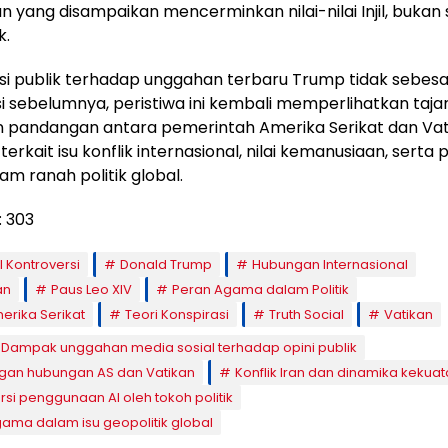
 yang disampaikan mencerminkan nilai-nilai Injil, bukan
k.
si publik terhadap unggahan terbaru Trump tidak sebesa
i sebelumnya, peristiwa ini kembali memperlihatkan taj
 pandangan antara pemerintah Amerika Serikat dan Vat
erkait isu konflik internasional, nilai kemanusiaan, serta 
m ranah politik global.
:
303
I Kontroversi
Donald Trump
Hubungan Internasional
an
Paus Leo XIV
Peran Agama dalam Politik
merika Serikat
Teori Konspirasi
Truth Social
Vatikan
Dampak unggahan media sosial terhadap opini publik
gan hubungan AS dan Vatikan
Konflik Iran dan dinamika kekuat
rsi penggunaan AI oleh tokoh politik
ama dalam isu geopolitik global