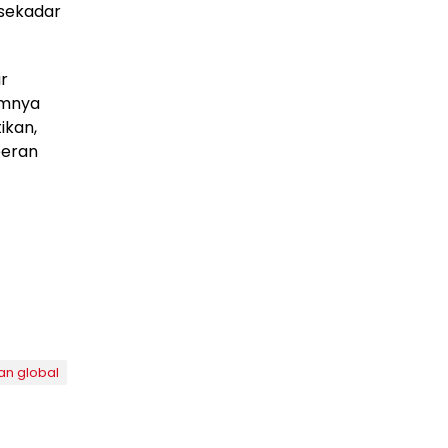
 sekadar
r
amnya
ikan,
peran
an global