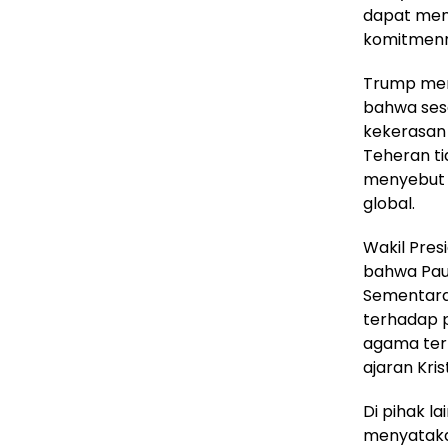
dapat men
komitmenny
Trump mer
bahwa sese
kekerasan 
Teheran ti
menyebut 
global.
Wakil Pre
bahwa Paus
Sementara i
terhadap p
agama terl
ajaran Kris
Di pihak la
menyataka