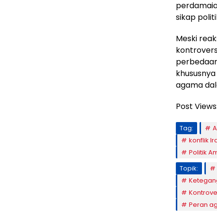
perdamaian
sikap politi
Meski reak
kontrovers
perbedaan
khususnya t
agama dala
Post Views
Tag:
A
konflik Ir
Politik A
Topik:
Ketegan
Kontrove
Peran ag