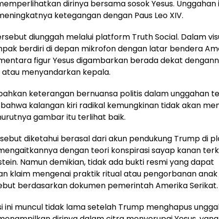
memperlihatkan dirinya bersama sosok Yesus. Unggahan 
 meningkatnya ketegangan dengan Paus Leo XIV.
sebut diunggah melalui platform Truth Social. Dalam visua
pak berdiri di depan mikrofon dengan latar bendera Am
ementara figur Yesus digambarkan berada dekat dengann
 atau menyandarkan kepala.
ahkan keterangan bernuansa politis dalam unggahan te
ahwa kalangan kiri radikal kemungkinan tidak akan men
urutnya gambar itu terlihat baik.
sebut diketahui berasal dari akun pendukung Trump di pl
mengaitkannya dengan teori konspirasi sayap kanan terk
stein. Namun demikian, tidak ada bukti resmi yang dapat
n klaim mengenai praktik ritual atau pengorbanan anak
sebut berdasarkan dokumen pemerintah Amerika Serikat.
i ini muncul tidak lama setelah Trump menghapus ungga
menampilkan dirinya dalam citra menyerupai Yesus, yang