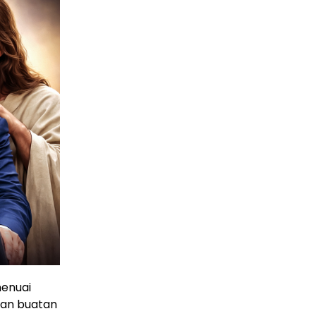
menuai
san buatan