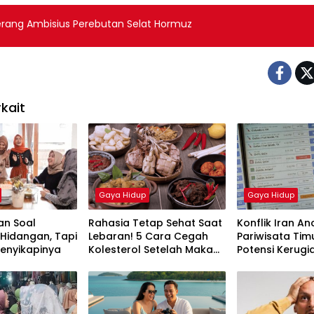
erang Ambisius Perebutan Selat Hormuz
kait
Gaya Hidup
Gaya Hidup
kan Soal
Rahasia Tetap Sehat Saat
Konflik Iran A
Hidangan, Tapi
Lebaran! 5 Cara Cegah
Pariwisata Tim
Menyikapinya
Kolesterol Setelah Makan
Potensi Kerugi
Santan
Rp10 Triliun per