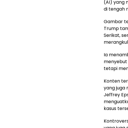
(AI) yang 
di tengah
Gambar ter
Trump tam
Serikat, s
merangkul
Ia menamb
menyebut b
tetapi men
Konten ter
yang juga 
Jeffrey Ep
menguatka
kasus ter
Kontrovers
yang juga 