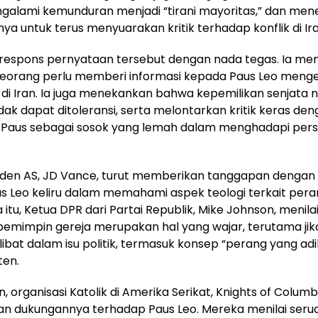
galami kemunduran menjadi “tirani mayoritas,” dan me
a untuk terus menyuarakan kritik terhadap konflik di Ira
espons pernyataan tersebut dengan nada tegas. Ia me
orang perlu memberi informasi kepada Paus Leo mengen
di Iran. Ia juga menekankan bahwa kepemilikan senjata nu
dak dapat ditoleransi, serta melontarkan kritik keras de
Paus sebagai sosok yang lemah dalam menghadapi pers
siden AS, JD Vance, turut memberikan tanggapan denga
 Leo keliru dalam memahami aspek teologi terkait pera
tu, Ketua DPR dari Partai Republik, Mike Johnson, menilai 
emimpin gereja merupakan hal yang wajar, terutama jik
ibat dalam isu politik, termasuk konsep “perang yang adi
ten.
in, organisasi Katolik di Amerika Serikat, Knights of Columb
n dukungannya terhadap Paus Leo. Mereka menilai seru