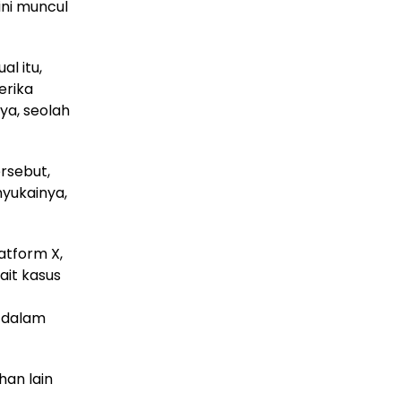
ini muncul
l itu,
erika
ya, seolah
rsebut,
yukainya,
atform X,
ait kasus
 dalam
han lain