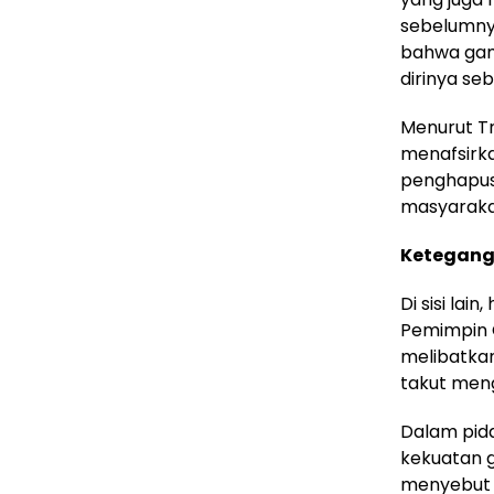
sebelumnya
bahwa gam
dirinya se
Menurut T
menafsirk
penghapus
masyaraka
Ketegang
Di sisi la
Pemimpin G
melibatkan
takut meng
Dalam pida
kekuatan g
menyebut 