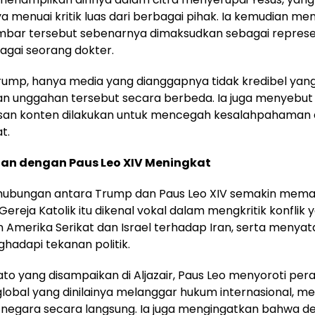
 menuai kritik luas dari berbagai pihak. Ia kemudian me
bar tersebut sebenarnya dimaksudkan sebagai represe
bagai seorang dokter.
rump, hanya media yang dianggapnya tidak kredibel yan
an unggahan tersebut secara berbeda. Ia juga menyebut
an konten dilakukan untuk mencegah kesalahpahaman 
t.
an dengan Paus Leo XIV Meningkat
in, hubungan antara Trump dan Paus Leo XIV semakin mema
ereja Katolik itu dikenal vokal dalam mengkritik konflik 
 Amerika Serikat dan Israel terhadap Iran, serta menyat
hadapi tekanan politik.
to yang disampaikan di Aljazair, Paus Leo menyoroti per
lobal yang dinilainya melanggar hukum internasional, mes
negara secara langsung. Ia juga mengingatkan bahwa d