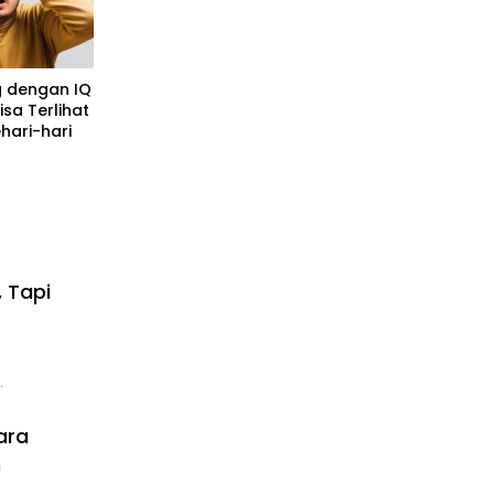
 dengan IQ
sa Terlihat
ehari-hari
, Tapi
…
ara
n