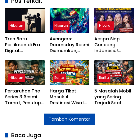
Pos Terkait
Hiburan
Hiburan
Hiburan
Tren Baru
Avengers:
Aespa Siap
Perfilman di Era
Doomsday Resmi
Guncang
Digital:
Diumumkan,
Indonesia!
Streaming,
Pertarungan
Konser 4 April
Teknologi, dan
Besar MCU
2026 di ICE BSD
Perubahan Cara
Segera Dimulai
Dipastikan Bikin
Menonton
MY Histeris
Hiburan
Berita
Berita
Pertaruhan The
Harga Tiket
5 Masalah Mobil
Series 3 Resmi
Masuk 4
yang Sering
Tamat, Penutup
Destinasi Wisata
Terjadi Saat
Penuh Emosi
Jakarta Selama
Dipakai Mudik
untuk Kisah Elzan
Libur Lebaran
Lebaran dan
Tambah Komentar
dan Ical
2026
Cara
Mengatasinya
Baca Juga