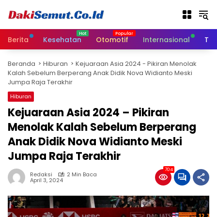
L
a
n
g
Berita
Kesehatan
Otomotif
Internasional
Tek
s
u
Beranda
Hiburan
Kejuaraan Asia 2024 - Pikiran Menolak
n
Kalah Sebelum Berperang Anak Didik Nova Widianto Meski
g
Jumpa Raja Terakhir
k
e
Hiburan
k
Kejuaraan Asia 2024 – Pikiran
o
Menolak Kalah Sebelum Berperang
n
t
Anak Didik Nova Widianto Meski
e
Jumpa Raja Terakhir
n
704
Redaksi
2 Min Baca
April 3, 2024