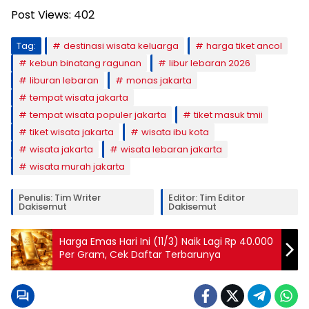
Post Views:
402
Tag:
destinasi wisata keluarga
harga tiket ancol
kebun binatang ragunan
libur lebaran 2026
liburan lebaran
monas jakarta
tempat wisata jakarta
tempat wisata populer jakarta
tiket masuk tmii
tiket wisata jakarta
wisata ibu kota
wisata jakarta
wisata lebaran jakarta
wisata murah jakarta
Penulis: Tim Writer
Editor: Tim Editor
Dakisemut
Dakisemut
Harga Emas Hari Ini (11/3) Naik Lagi Rp 40.000
Per Gram, Cek Daftar Terbarunya