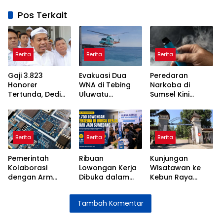
Pos Terkait
Berita
Berita
Berita
Gaji 3.823
Evakuasi Dua
Peredaran
Honorer
WNA di Tebing
Narkoba di
Tertunda, Dedi
Uluwatu
Sumsel Kini
Mulyadi Akan
Terkendala
Disamarkan
Bertemu Menteri
Akses Curam
Lewat Vape,
PANRB
Kenali Tanda-
Tandanya
Berita
Berita
Berita
Pemerintah
Ribuan
Kunjungan
Kolaborasi
Lowongan Kerja
Wisatawan ke
dengan Arm
Dibuka dalam
Kebun Raya
Gelar Pelatihan
Bursa Kerja Hari
Cibodas
Semikonduktor
Jadi Sumedang
Meningkat
Tambah Komentar
bagi Insinyur
Setelah
Perubahan