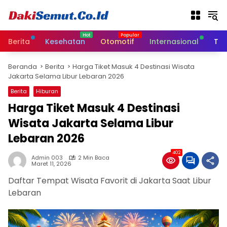
L
a
n
g
Berita
Kesehatan
Otomotif
Internasional
Tek
s
u
Beranda
Berita
Harga Tiket Masuk 4 Destinasi Wisata
n
Jakarta Selama Libur Lebaran 2026
g
k
Berita
Hiburan
e
Harga Tiket Masuk 4 Destinasi
k
Wisata Jakarta Selama Libur
o
n
Lebaran 2026
t
e
402
Admin 003
2 Min Baca
n
Maret 11, 2026
Daftar Tempat Wisata Favorit di Jakarta Saat Libur
Lebaran