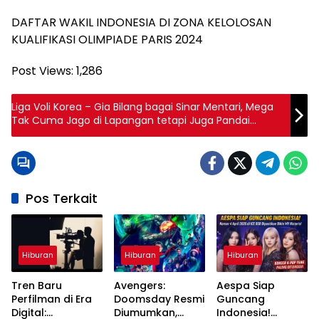
DAFTAR WAKIL INDONESIA DI ZONA KELOLOSAN
KUALIFIKASI OLIMPIADE PARIS 2024
Post Views:
1,286
Liga Voli Korea – Gia Bilang bagai Sinar Mentari, Mega
Tak Cuma Jago di Lapangan tetapi Juga Pandai
Cairkan Suasana Tim
Pos Terkait
Hiburan
Hiburan
Hiburan
Tren Baru
Avengers:
Aespa Siap
Perfilman di Era
Doomsday Resmi
Guncang
Digital:
Diumumkan,
Indonesia!