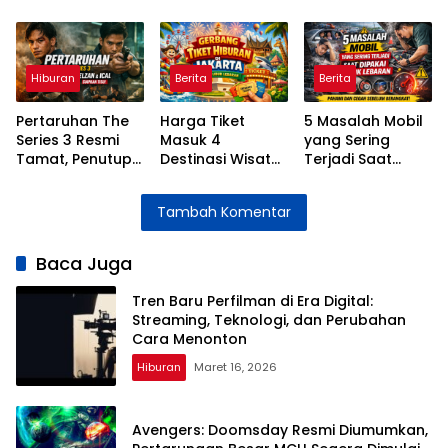
Streaming,
Pertarungan
Konser 4 April
Teknologi, dan
Besar MCU
2026 di ICE BSD
Perubahan Cara
Segera Dimulai
Dipastikan Bikin
Menonton
MY Histeris
Hiburan
Berita
Berita
Pertaruhan The
Harga Tiket
5 Masalah Mobil
Series 3 Resmi
Masuk 4
yang Sering
Tamat, Penutup
Destinasi Wisata
Terjadi Saat
Penuh Emosi
Jakarta Selama
Dipakai Mudik
untuk Kisah Elzan
Libur Lebaran
Lebaran dan
Tambah Komentar
dan Ical
2026
Cara
Mengatasinya
Baca Juga
Tren Baru Perfilman di Era Digital:
Streaming, Teknologi, dan Perubahan
Cara Menonton
Hiburan
Maret 16, 2026
Avengers: Doomsday Resmi Diumumkan,