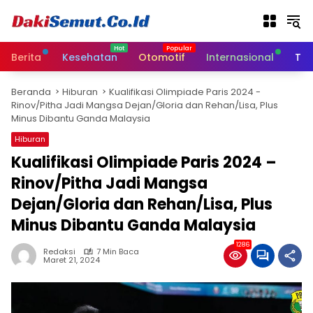
L
a
n
g
Berita
Kesehatan
Otomotif
Internasional
Tek
s
u
Beranda
Hiburan
Kualifikasi Olimpiade Paris 2024 -
n
Rinov/Pitha Jadi Mangsa Dejan/Gloria dan Rehan/Lisa, Plus
g
Minus Dibantu Ganda Malaysia
k
e
Hiburan
k
Kualifikasi Olimpiade Paris 2024 –
o
Rinov/Pitha Jadi Mangsa
n
t
Dejan/Gloria dan Rehan/Lisa, Plus
e
Minus Dibantu Ganda Malaysia
n
1286
Redaksi
7 Min Baca
Maret 21, 2024