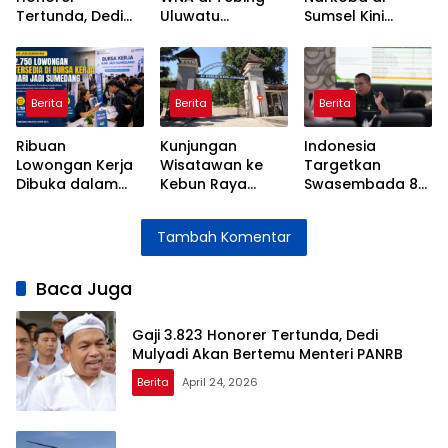
Tertunda, Dedi
Uluwatu
Sumsel Kini
Mulyadi Akan
Terkendala
Disamarkan
Bertemu Menteri
Akses Curam
Lewat Vape,
PANRB
Kenali Tanda-
Tandanya
Berita
Berita
Berita
Ribuan
Kunjungan
Indonesia
Lowongan Kerja
Wisatawan ke
Targetkan
Dibuka dalam
Kebun Raya
Swasembada 8
Bursa Kerja Hari
Cibodas
Komoditas
Jadi Sumedang
Meningkat
Pangan Strategis
Tambah Komentar
Setelah
pada Juni 2026
Perubahan
Sistem Tiket
Baca Juga
Gaji 3.823 Honorer Tertunda, Dedi
Mulyadi Akan Bertemu Menteri PANRB
Berita
April 24, 2026