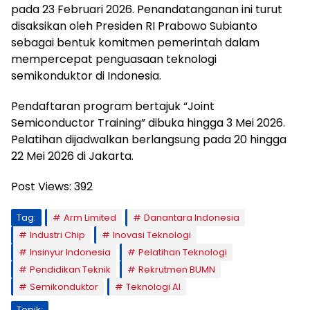
pada 23 Februari 2026. Penandatanganan ini turut
disaksikan oleh Presiden RI Prabowo Subianto
sebagai bentuk komitmen pemerintah dalam
mempercepat penguasaan teknologi
semikonduktor di Indonesia.
Pendaftaran program bertajuk “Joint
Semiconductor Training” dibuka hingga 3 Mei 2026.
Pelatihan dijadwalkan berlangsung pada 20 hingga
22 Mei 2026 di Jakarta.
Post Views:
392
Tag:
Arm Limited
Danantara Indonesia
Industri Chip
Inovasi Teknologi
Insinyur Indonesia
Pelatihan Teknologi
Pendidikan Teknik
Rekrutmen BUMN
Semikonduktor
Teknologi AI
Topik: