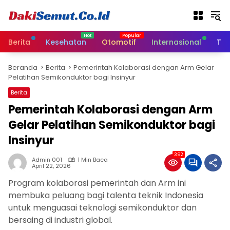
L
a
n
g
Berita
Kesehatan
Otomotif
Internasional
Tek
s
u
Beranda
Berita
Pemerintah Kolaborasi dengan Arm Gelar
n
Pelatihan Semikonduktor bagi Insinyur
g
k
Berita
e
Pemerintah Kolaborasi dengan Arm
k
Gelar Pelatihan Semikonduktor bagi
o
n
Insinyur
t
e
392
Admin 001
1 Min Baca
n
April 22, 2026
Program kolaborasi pemerintah dan Arm ini
membuka peluang bagi talenta teknik Indonesia
untuk menguasai teknologi semikonduktor dan
bersaing di industri global.