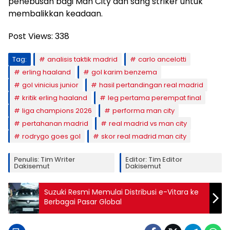
penebusan bagi Man City dan sang striker untuk
membalikkan keadaan.
Post Views:
338
Tag:
analisis taktik madrid
carlo ancelotti
erling haaland
gol karim benzema
gol vinicius junior
hasil pertandingan real madrid
kritik erling haaland
leg pertama perempat final
liga champions 2026
performa man city
pertahanan madrid
real madrid vs man city
rodrygo goes gol
skor real madrid man city
Penulis: Tim Writer
Editor: Tim Editor
Dakisemut
Dakisemut
Suzuki Resmi Memulai Distribusi e-Vitara ke
Berbagai Pasar Global