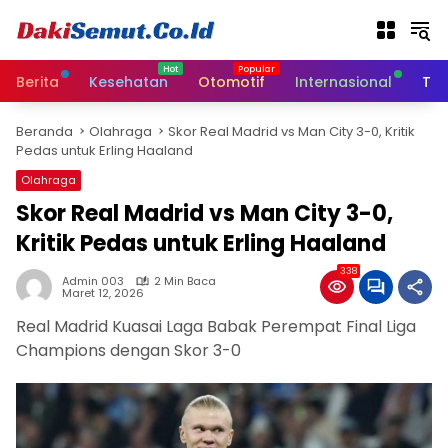
L
a
n
g
Berita
Kesehatan
Otomotif
Internasional
Tek
s
u
Beranda
Olahraga
Skor Real Madrid vs Man City 3-0, Kritik
n
Pedas untuk Erling Haaland
g
k
Olahraga
e
Skor Real Madrid vs Man City 3-0,
k
Kritik Pedas untuk Erling Haaland
o
n
338
t
Admin 003
2 Min Baca
Maret 12, 2026
e
n
Real Madrid Kuasai Laga Babak Perempat Final Liga
Champions dengan Skor 3-0