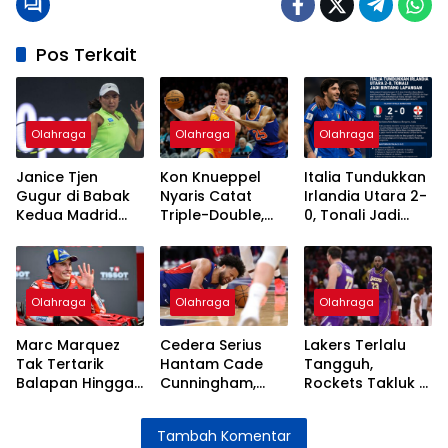
Pos Terkait
Olahraga
Olahraga
Olahraga
Janice Tjen
Kon Knueppel
Italia Tundukkan
Gugur di Babak
Nyaris Catat
Irlandia Utara 2-
Kedua Madrid
Triple-Double,
0, Tonali Jadi
Open 2026
Hentikan Laju
Bintang
Kemenangan
Lapangan
Knicks
Olahraga
Olahraga
Olahraga
Marc Marquez
Cedera Serius
Lakers Terlalu
Tak Tertarik
Hantam Cade
Tangguh,
Balapan Hingga
Cunningham,
Rockets Takluk di
Usia 40 Seperti
Terancam Absen
Tangan Dončić
Rossi
Jelang Playoff
dan LeBron
Tambah Komentar