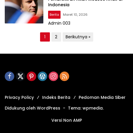
Indonesia
Berita
Maret 10, 2026
Admin 003
P
1
2
Berikutnya »
a
g
i
n
a
s
i
Privacy Policy
Indeks Berita
Pedoman Media Siber
p
Didukung oleh WordPress
-
Tema: wpmedia.
o
Versi Non AMP
s