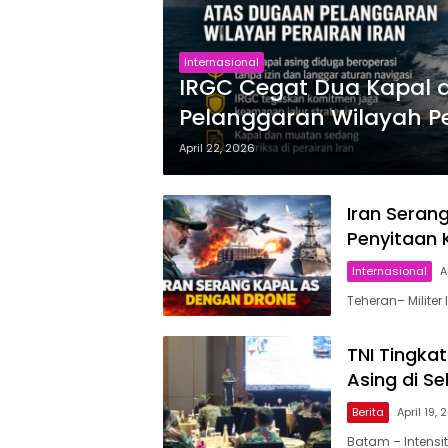
Internasional
IRGC Cegat Dua Kapal 
Pelanggaran Wilayah P
April 22, 2026
Iran Seran
Penyitaan 
Internasional
A
Teheran– Milit
TNI Tingka
Asing di Se
Berita
April 19,
Batam – Intensi