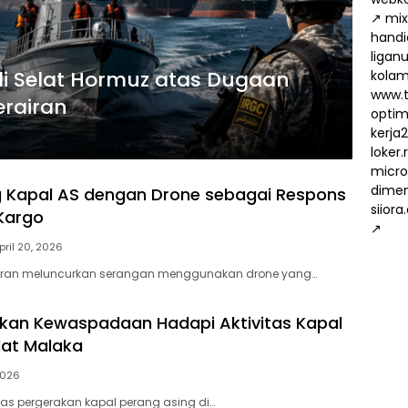
↗
mix
handi
ligan
di Selat Hormuz atas Dugaan
kola
www.t
erairan
optima
kerja
loker
micro
dimen
g Kapal AS dengan Drone sebagai Respons
siiora
Kargo
↗
pril 20, 2026
er Iran meluncurkan serangan menggunakan drone yang…
tkan Kewaspadaan Hadapi Aktivitas Kapal
lat Malaka
 2026
tas pergerakan kapal perang asing di…