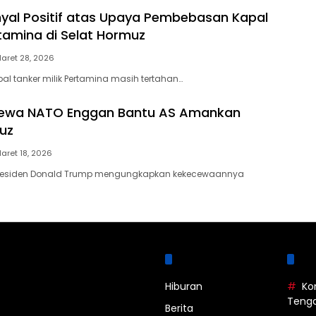
Sinyal Positif atas Upaya Pembebasan Kapal
tamina di Selat Hormuz
aret 28, 2026
pal tanker milik Pertamina masih tertahan…
ewa NATO Enggan Bantu AS Amankan
uz
aret 18, 2026
residen Donald Trump mengungkapkan kekecewaannya
Kategori
La
Hiburan
Ko
Teng
Berita