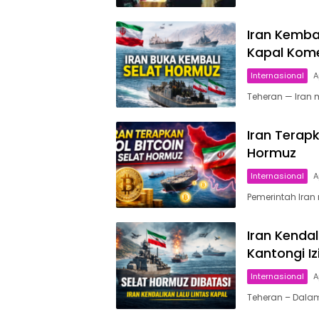
Iran Kemba
Kapal Kome
Internasional
A
Teheran — Iran
Iran Terapk
Hormuz
Internasional
A
Pemerintah Iran
Iran Kenda
Kantongi Iz
Internasional
A
Teheran – Dalam