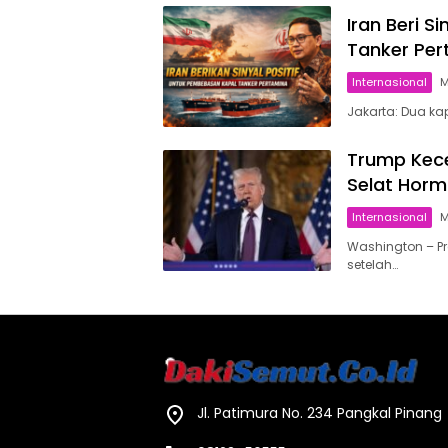
Iran Beri 
Tanker Per
Internasional
M
Jakarta: Dua ka
Trump Kec
Selat Horm
Internasional
M
Washington – P
setelah…
Jl. Patimura No. 234 Pangkal Pinang