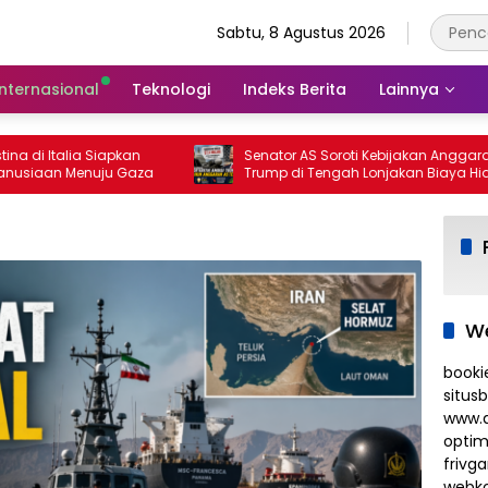
Sabtu, 8 Agustus 2026
Internasional
Teknologi
Indeks Berita
Lainnya
Italia Siapkan
Senator AS Soroti Kebijakan Anggaran
n Menuju Gaza
Trump di Tengah Lonjakan Biaya Hidup
We
booki
situs
www.d
optim
frivg
webko