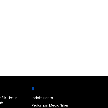
bel
Halaman
nflik Timur
Indeks Berita
ah
Pedoman Media Siber