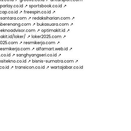
parlay.co.id
↗
sportsbook.co.id
↗
cap.co.id
↗
freespin.co.id
↗
usantara.com
↗
redaksiharian.com
↗
mberenang.com
↗
bukasuara.com
↗
eknoadvisor.com
↗
optimakit.id
↗
kit.id/loker/
↗
loker2025.com
↗
2025.com
↗
resmikerja.com
↗
.resmikerja.com
↗
alfamart.web.id
↗
.co.id
↗
sanghyangseri.co.id
↗
sitekno.co.id
↗
bisnis-sumatra.com
↗
.co.id
↗
transicon.co.id
↗
wartajabar.co.id