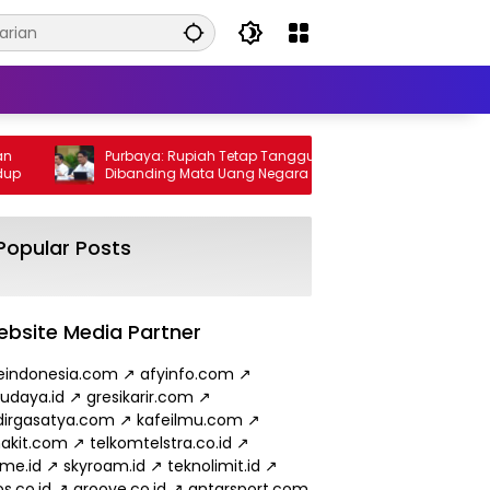
Purbaya: Rupiah Tetap Tangguh
Wamen ESDM: 
Dibanding Mata Uang Negara Lain
Minyak dari 
hingga 2026
Popular Posts
bsite Media Partner
eindonesia.com
↗
afyinfo.com
↗
budaya.id
↗
gresikarir.com
↗
irgasatya.com
↗
kafeilmu.com
↗
akit.com
↗
telkomtelstra.co.id
↗
ame.id
↗
skyroam.id
↗
teknolimit.id
↗
s.co.id
↗
groove.co.id
↗
antarsport.com