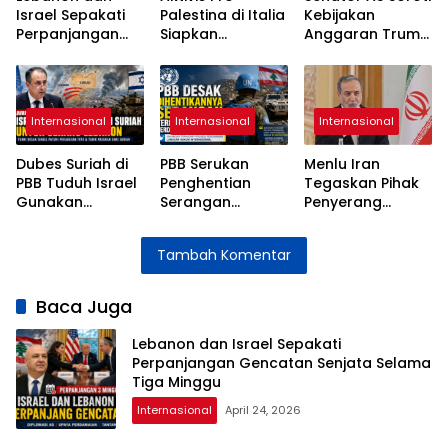
Israel Sepakati
Palestina di Italia
Kebijakan
Perpanjangan
Siapkan
Anggaran Trump
Gencatan
Pelayaran
di Tengah
Senjata Selama
Kemanusiaan
Lonjakan Biaya
Tiga Minggu
Menuju Gaza
Hidup
Internasional
Internasional
Internasional
Dubes Suriah di
PBB Serukan
Menlu Iran
PBB Tuduh Israel
Penghentian
Tegaskan Pihak
Gunakan
Serangan
Penyerang
Wilayah Suriah
terhadap
Bertanggung
untuk Serangan
Pasukan
Jawab atas
Tambah Komentar
ke Lebanon
Perdamaian di
Instabilitas Selat
Lebanon
Hormuz
Baca Juga
Lebanon dan Israel Sepakati
Perpanjangan Gencatan Senjata Selama
Tiga Minggu
Internasional
April 24, 2026