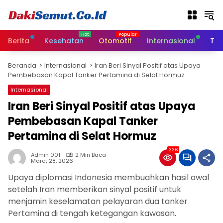
L
a
n
g
Berita
Kesehatan
Otomotif
Internasional
Tek
s
u
Beranda
Internasional
Iran Beri Sinyal Positif atas Upaya
n
Pembebasan Kapal Tanker Pertamina di Selat Hormuz
g
k
Internasional
e
Iran Beri Sinyal Positif atas Upaya
k
Pembebasan Kapal Tanker
o
n
Pertamina di Selat Hormuz
t
e
336
Admin 001
2 Min Baca
n
Maret 28, 2026
Upaya diplomasi Indonesia membuahkan hasil awal
setelah Iran memberikan sinyal positif untuk
menjamin keselamatan pelayaran dua tanker
Pertamina di tengah ketegangan kawasan.