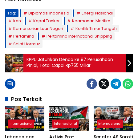
Tag:
Diplomasi Indonesia
Energi Nasional
Iran
Kapal Tanker
Keamanan Maritim
Kementerian Luar Negeri
Konflik Timur Tengah
Pertamina
Pertamina International Shipping
Selat Hormuz
KPPU Jatuhkan Denda ke 97 Perusahaan
Pinjol, Total Capai Rp755 Miliar
Pos Terkait
Internasional
Internasional
Internasional
Lebanon dan
Aktivis Pro-
Senator AS Soroti