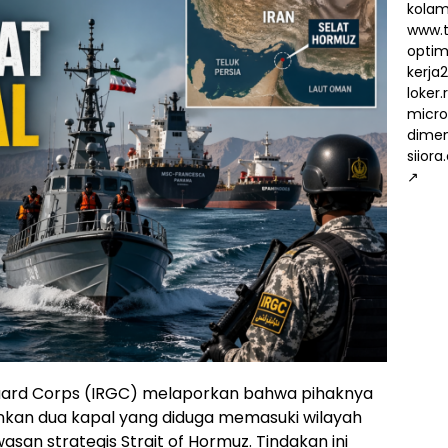
kola
www.t
optima
kerja
loker
micro
dimen
siiora
↗
Guard Corps (IRGC) melaporkan bahwa pihaknya
an dua kapal yang diduga memasuki wilayah
wasan strategis Strait of Hormuz. Tindakan ini