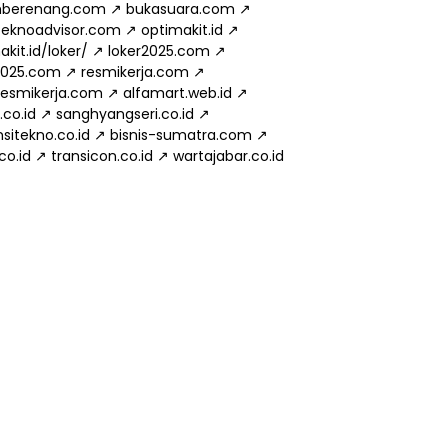
mberenang.com
↗
bukasuara.com
↗
eknoadvisor.com
↗
optimakit.id
↗
kit.id/loker/
↗
loker2025.com
↗
2025.com
↗
resmikerja.com
↗
.resmikerja.com
↗
alfamart.web.id
↗
.co.id
↗
sanghyangseri.co.id
↗
sitekno.co.id
↗
bisnis-sumatra.com
↗
.co.id
↗
transicon.co.id
↗
wartajabar.co.id