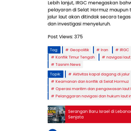
Lebih lanjut, IRGC menegaskan bah
pelayaran di Selat Hormuz maupu
jalur laut akan ditindak secara tega
dan investigasi menyeluruh.
Post Views:
375
Tag:
Geopolitik
Iran
IRGC
Konflik Timur Tengah
navigasi laut
Tasnim News
Topik:
Aktivitas kapal dagang di jalur
Keamanan dan konflik di Selat Hormuz
Operasi maritim dan pengawasan laut 
Pelanggaran navigasi dan hukum laut i
Serangan Baru Israel di Leba
Senjata