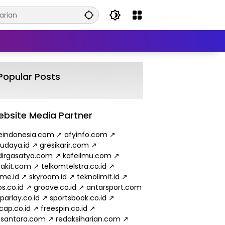
Popular Posts
bsite Media Partner
eindonesia.com
↗
afyinfo.com
↗
budaya.id
↗
gresikarir.com
↗
irgasatya.com
↗
kafeilmu.com
↗
akit.com
↗
telkomtelstra.co.id
↗
ame.id
↗
skyroam.id
↗
teknolimit.id
↗
s.co.id
↗
groove.co.id
↗
antarsport.com
parlay.co.id
↗
sportsbook.co.id
↗
cap.co.id
↗
freespin.co.id
↗
usantara.com
↗
redaksiharian.com
↗