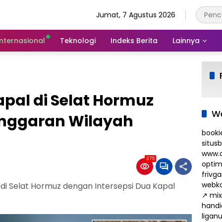
Jumat, 7 Agustus 2026
Internasional
Teknologi
Indeks Berita
Lainnya
pal di Selat Hormuz
We
anggaran Wilayah
booki
situs
www.d
375
optim
frivg
webko
di Selat Hormuz dengan Intersepsi Dua Kapal
↗
mix
handi
ligan