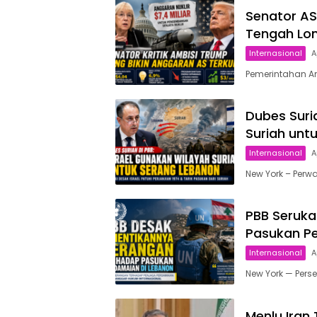
Senator AS
Tengah Lon
Internasional
A
Pemerintahan Am
Dubes Suri
Suriah unt
Internasional
A
New York – Perwa
PBB Seruka
Pasukan P
Internasional
A
New York — Per
Menlu Iran