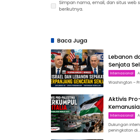
Simpan nama, email, dan situs web 
berikutnya.
Baca Juga
Lebanon da
Senjata Se
Internasional
A
Washington – P
Aktivis Pro
Kemanusia
Internasional
A
Dukungan intern
peningkatan di…