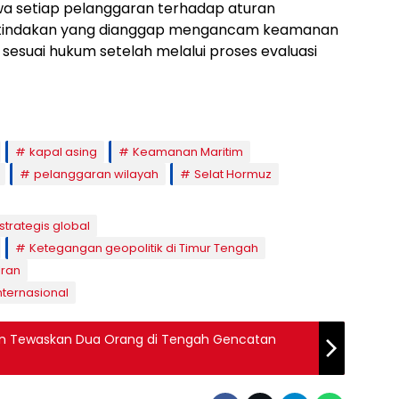
wa setiap pelanggaran terhadap aturan
n tindakan yang dianggap mengancam keamanan
s sesuai hukum setelah melalui proses evaluasi
kapal asing
Keamanan Maritim
pelanggaran wilayah
Selat Hormuz
 strategis global
Ketegangan geopolitik di Timur Tengah
Iran
nternasional
non Tewaskan Dua Orang di Tengah Gencatan