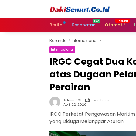
Langsung
ke
konten
Berita
Kesehatan
Otomotif
Beranda
Internasional
Internasional
IRGC Cegat Dua Ka
atas Dugaan Pel
Perairan
Admin 001
1 Min Baca
April 22, 2026
IRGC Perketat Pengawasan Maritim 
yang Diduga Melanggar Aturan