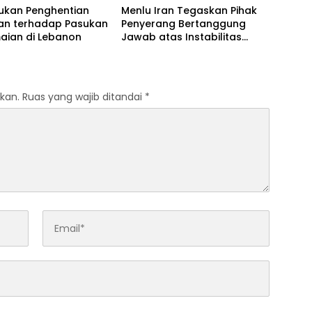
rukan Penghentian
Menlu Iran Tegaskan Pihak
an terhadap Pasukan
Penyerang Bertanggung
aian di Lebanon
Jawab atas Instabilitas
Selat Hormuz
kan.
Ruas yang wajib ditandai
*