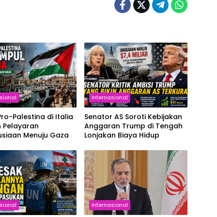
sional
Internasional
Pro-Palestina di Italia
Senator AS Soroti Kebijakan
n Pelayaran
Anggaran Trump di Tengah
siaan Menuju Gaza
Lonjakan Biaya Hidup
sional
Internasional