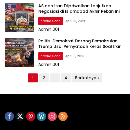
AS dan Iran Dijadwalkan Lanjutkan
Negosiasi di Islamabad Akhir Pekan Ini
Internasional
April 15, 2026
Admin 001
Politisi Demokrat Dorong Pemakzulan
Trump Usai Pernyataan Keras Soal Iran
Internasional
April 11, 2026
Admin 001
P
1
2
…
4
Berikutnya »
a
g
i
n
a
s