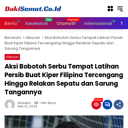
L
a
n
g
Berita
Kesehatan
Otomotif
Internasional
Tek
s
u
Beranda
Hiburan
Aksi Bobotoh Serbu Tempat Latihan Persib
n
Buat Kiper Filipina Tercengang Hingga Relakan Sepatu dan
g
Sarung Tangannya
k
e
Hiburan
k
Aksi Bobotoh Serbu Tempat Latihan
o
Persib Buat Kiper Filipina Tercengang
n
t
Hingga Relakan Sepatu dan Sarung
e
Tangannya
n
2690
Redaksi
1 Min Baca
Mei 12, 2024