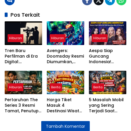
Pos Terkait
Hiburan
Hiburan
Hiburan
Tren Baru
Avengers:
Aespa Siap
Perfilman di Era
Doomsday Resmi
Guncang
Digital:
Diumumkan,
Indonesia!
Streaming,
Pertarungan
Konser 4 April
Teknologi, dan
Besar MCU
2026 di ICE BSD
Perubahan Cara
Segera Dimulai
Dipastikan Bikin
Menonton
MY Histeris
Hiburan
Berita
Berita
Pertaruhan The
Harga Tiket
5 Masalah Mobil
Series 3 Resmi
Masuk 4
yang Sering
Tamat, Penutup
Destinasi Wisata
Terjadi Saat
Penuh Emosi
Jakarta Selama
Dipakai Mudik
untuk Kisah Elzan
Libur Lebaran
Lebaran dan
Tambah Komentar
dan Ical
2026
Cara