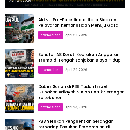
Selama Tiga Minggu
April 24, 2026
Aktivis Pro-Palestina di Italia Siapkan
Pelayaran Kemanusiaan Menuju Gaza
Internasional
April 24, 2026
Senator AS Soroti Kebijakan Anggaran
Trump di Tengah Lonjakan Biaya Hidup
Internasional
April 24, 2026
Dubes Suriah di PBB Tuduh Israel
Gunakan Wilayah Suriah untuk Serangan
ke Lebanon
Internasional
April 23, 2026
PBB Serukan Penghentian Serangan
terhadap Pasukan Perdamaian di