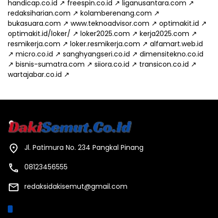
handicap.co.id
↗
freespin.co.id
↗
liganusantara.com
↗
redaksiharian.com
↗
kolamberenang.com
↗
bukasuara.com
↗
www.teknoadvisor.com
↗
optimakit.id
↗
optimakit.id/loker/
↗
loker2025.com
↗
kerja2025.com
↗
resmikerja.com
↗
loker.resmikerja.com
↗
alfamart.web.id
↗
micro.co.id
↗
sanghyangseri.co.id
↗
dimensitekno.co.id
↗
bisnis-sumatra.com
↗
siiora.co.id
↗
transicon.co.id
↗
wartajabar.co.id
↗
Jl. Patimura No. 234 Pangkal Pinang
08123456555
redaksidakisemut@gmail.com
Kategori