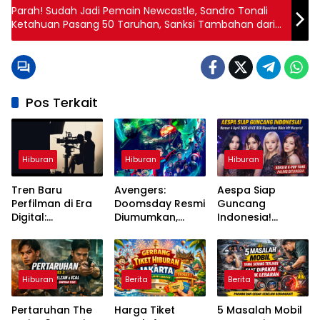
Parah! Sudah Jadi Pemain Newcastle, Sandro Tonali
Ketahuan Pasang 50 Taruhan, Sanksi Tambahan dari
FA Menanti
Pos Terkait
Hiburan
Hiburan
Hiburan
Tren Baru
Avengers:
Aespa Siap
Perfilman di Era
Doomsday Resmi
Guncang
Digital:
Diumumkan,
Indonesia!
Streaming,
Pertarungan
Konser 4 April
Teknologi, dan
Besar MCU
2026 di ICE BSD
Perubahan Cara
Segera Dimulai
Dipastikan Bikin
Menonton
MY Histeris
Hiburan
Berita
Berita
Pertaruhan The
Harga Tiket
5 Masalah Mobil