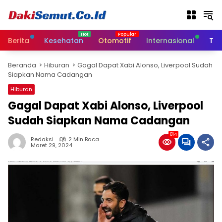
L
a
n
g
Berita
Kesehatan
Otomotif
Internasional
Tek
s
u
Beranda
Hiburan
Gagal Dapat Xabi Alonso, Liverpool Sudah
n
Siapkan Nama Cadangan
g
k
Hiburan
e
Gagal Dapat Xabi Alonso, Liverpool
k
Sudah Siapkan Nama Cadangan
o
n
814
t
Redaksi
2 Min Baca
Maret 29, 2024
e
n