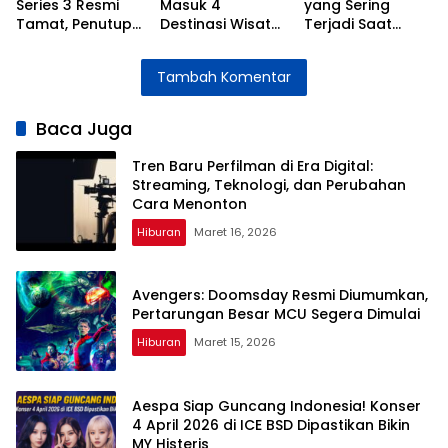
Series 3 Resmi
Masuk 4
yang Sering
Tamat, Penutup
Destinasi Wisata
Terjadi Saat
Penuh Emosi
Jakarta Selama
Dipakai Mudik
untuk Kisah Elzan
Libur Lebaran
Lebaran dan
Tambah Komentar
dan Ical
2026
Cara
Mengatasinya
Baca Juga
Tren Baru Perfilman di Era Digital:
Streaming, Teknologi, dan Perubahan
Cara Menonton
Hiburan
Maret 16, 2026
Avengers: Doomsday Resmi Diumumkan,
Pertarungan Besar MCU Segera Dimulai
Hiburan
Maret 15, 2026
Aespa Siap Guncang Indonesia! Konser
4 April 2026 di ICE BSD Dipastikan Bikin
MY Histeris