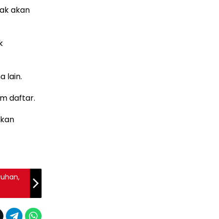
ak akan
k
 lain.
am daftar.
ukan
ruhan,