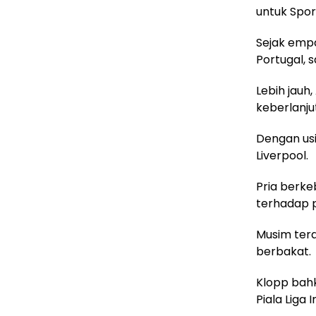
untuk Spor
Sejak empa
Portugal, s
Lebih jau
keberlanjut
Dengan usi
Liverpool.
Pria berke
terhadap 
Musim tera
berbakat.
Klopp bah
Piala Liga I