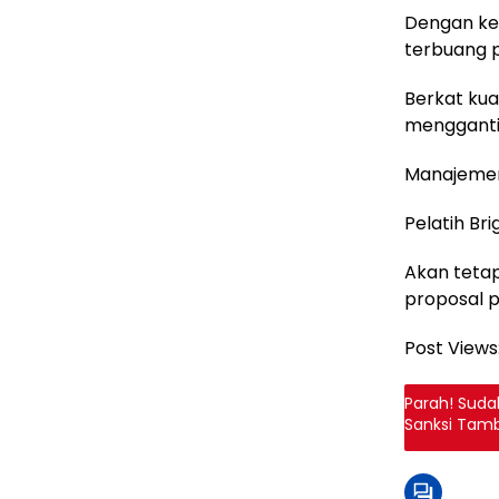
Dengan ke
terbuang p
Berkat kua
mengganti
Manajemen
Pelatih Br
Akan tetap
proposal p
Post Views
Parah! Suda
Sanksi Tamb