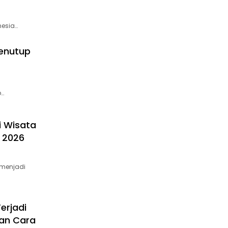
nesia…
Penutup
p…
i Wisata
n 2026
 menjadi
erjadi
dan Cara