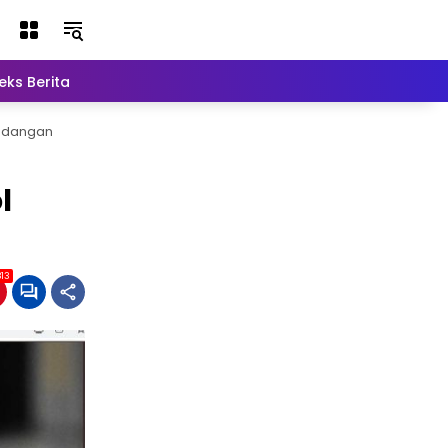
eks Berita
Lainnya
Cadangan
l
813