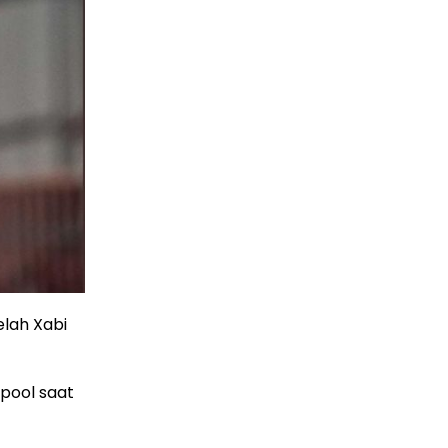
elah Xabi
rpool saat