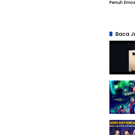
Penuh Emos
Elzan dan I
Baca J