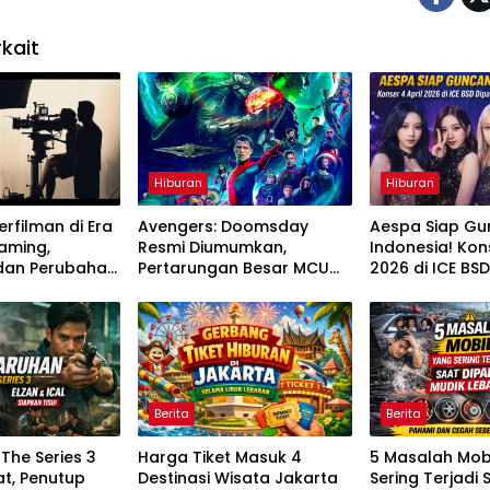
kait
Hiburan
Hiburan
erfilman di Era
Avengers: Doomsday
Aespa Siap G
eaming,
Resmi Diumumkan,
Indonesia! Kons
 dan Perubahan
Pertarungan Besar MCU
2026 di ICE BSD
nton
Segera Dimulai
Bikin MY Histeri
Berita
Berita
The Series 3
Harga Tiket Masuk 4
5 Masalah Mob
t, Penutup
Destinasi Wisata Jakarta
Sering Terjadi 