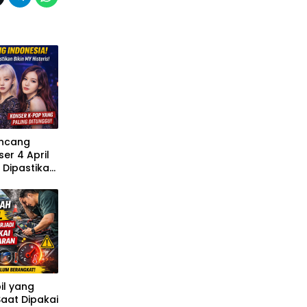
uncang
er 4 April
 Dipastikan
s
il yang
Saat Dipakai