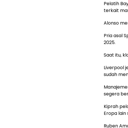
Pelatih Ba
terkait m
Alonso mem
Pria asal 
2025.
Saat itu, 
Liverpool 
sudah memu
Manajemen
segera ber
Kiprah pel
Eropa lain 
Ruben Am