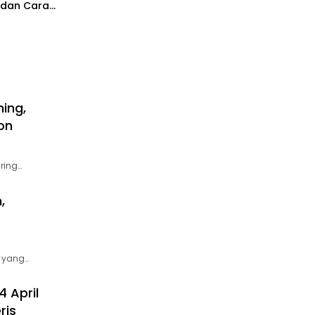
 dan Cara
ming,
on
ring…
,
 yang…
 April
ris