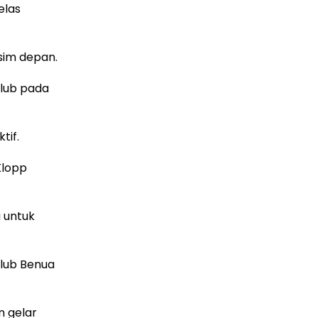
elas
sim depan.
klub pada
tif.
Klopp
 untuk
klub Benua
 gelar