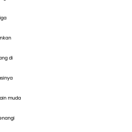
iga
inkan
ang di
asinya
main muda
enangi