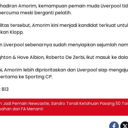
hadiran Amorim, kemampuan pemain muda Liverpool tid
ercuma meski berganti pelatih.
litas tersebut, Amorim kini menjadi kandidat terkuat untu
kan Klopp.
 Liverpool sebenarnya sudah menyiapkan sejumlah nama
ighton & Hove Albion, Roberto De Zerbi, ikut masuk ke dal
i, Amorim lebih diprioritaskan dan Liverpool siap mengaj
ertama ke Sporting CP.
:
813
h Jadi Pemain Newcastle, Sandro Tonali Ketahuan Pasang 50 Ta
ahan dari FA Menanti