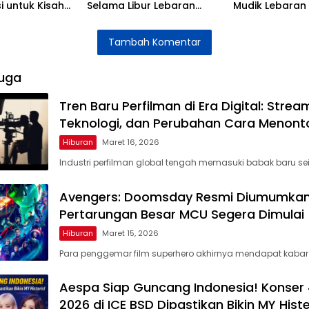
i untuk Kisah
Selama Libur Lebaran
Mudik Lebaran
cal
2026
Mengatasinya
Tambah Komentar
uga
Tren Baru Perfilman di Era Digital: Strea
Teknologi, dan Perubahan Cara Menont
Hiburan
Maret 16, 2026
Industri perfilman global tengah memasuki babak baru sei
Avengers: Doomsday Resmi Diumumkan
Pertarungan Besar MCU Segera Dimulai
Hiburan
Maret 15, 2026
Para penggemar film superhero akhirnya mendapat kabar
Aespa Siap Guncang Indonesia! Konser 4
2026 di ICE BSD Dipastikan Bikin MY Histe