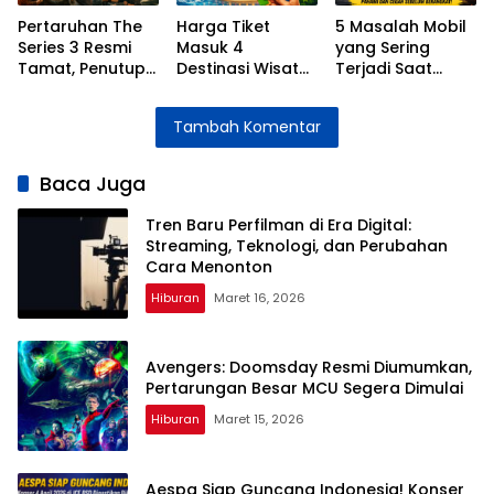
Pertaruhan The
Harga Tiket
5 Masalah Mobil
Series 3 Resmi
Masuk 4
yang Sering
Tamat, Penutup
Destinasi Wisata
Terjadi Saat
Penuh Emosi
Jakarta Selama
Dipakai Mudik
untuk Kisah Elzan
Libur Lebaran
Lebaran dan
Tambah Komentar
dan Ical
2026
Cara
Mengatasinya
Baca Juga
Tren Baru Perfilman di Era Digital:
Streaming, Teknologi, dan Perubahan
Cara Menonton
Hiburan
Maret 16, 2026
Avengers: Doomsday Resmi Diumumkan,
Pertarungan Besar MCU Segera Dimulai
Hiburan
Maret 15, 2026
Aespa Siap Guncang Indonesia! Konser