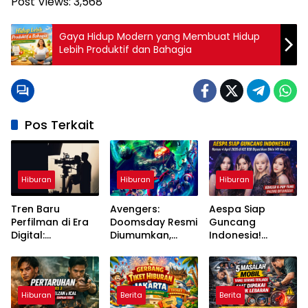
Post Views:
3,568
Gaya Hidup Modern yang Membuat Hidup
Lebih Produktif dan Bahagia
Pos Terkait
Hiburan
Hiburan
Hiburan
Tren Baru
Avengers:
Aespa Siap
Perfilman di Era
Doomsday Resmi
Guncang
Digital:
Diumumkan,
Indonesia!
Streaming,
Pertarungan
Konser 4 April
Teknologi, dan
Besar MCU
2026 di ICE BSD
Perubahan Cara
Segera Dimulai
Dipastikan Bikin
Menonton
MY Histeris
Hiburan
Berita
Berita