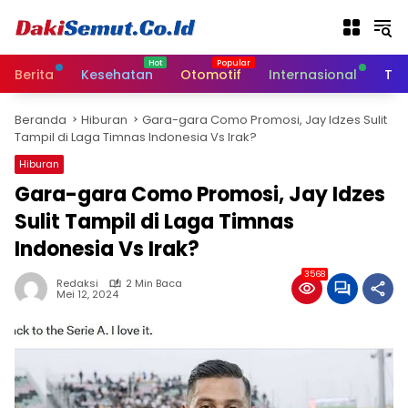
L
a
n
g
Berita
Kesehatan
Otomotif
Internasional
Tek
s
u
Beranda
Hiburan
Gara-gara Como Promosi, Jay Idzes Sulit
n
Tampil di Laga Timnas Indonesia Vs Irak?
g
k
Hiburan
e
Gara-gara Como Promosi, Jay Idzes
k
Sulit Tampil di Laga Timnas
o
n
Indonesia Vs Irak?
t
e
3568
Redaksi
2 Min Baca
n
Mei 12, 2024